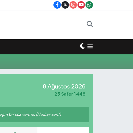
8 Ağustos 2026
25 Safer 1448
n bir söz verme. (Hadis-i şerif)