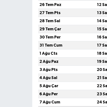
26 Tem Paz
12 S
Bilim, Teknoloji
27 Tem Pts
13 S
28 Tem Sal
14 S
29 Tem Çar
15 S
30 Tem Per
16 S
31 Tem Cum
17 S
1 Ağu Cts
18 S
2 Ağu Paz
19 S
3 Ağu Pts
20 S
4 Ağu Sal
21 S
5 Ağu Çar
22 S
6 Ağu Per
23 S
7 Ağu Cum
24 S