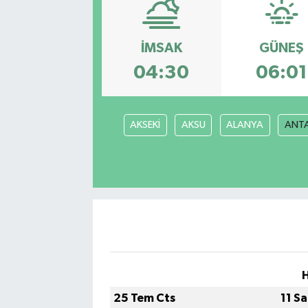
Eğitim
İMSAK
GÜNEŞ
Sağlık
04:30
06:01
Dünya
AKSEKİ
AKSU
ALANYA
ANT
Magazin
Gündem
Kültür & Sanat
Teknoloji
Bilim
25 Tem Cts
11 S
Genel