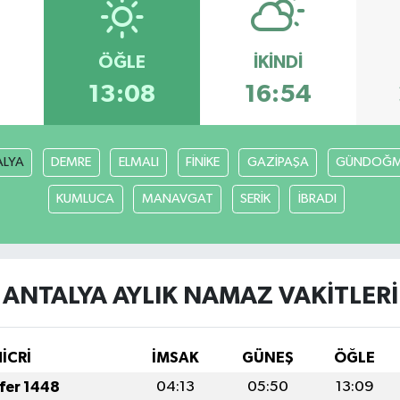
ÖĞLE
İKINDI
13:08
16:54
ALYA
DEMRE
ELMALI
FİNİKE
GAZİPAŞA
GÜNDOĞ
KUMLUCA
MANAVGAT
SERİK
İBRADI
ANTALYA AYLIK NAMAZ VAKITLERI
HİCRİ
İMSAK
GÜNEŞ
ÖĞLE
afer 1448
04:13
05:50
13:09