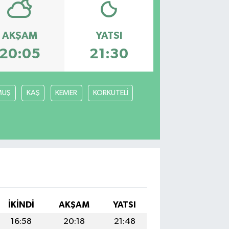
AKŞAM
YATSI
20:05
21:30
MUŞ
KAŞ
KEMER
KORKUTELİ
İKINDI
AKŞAM
YATSI
16:58
20:18
21:48