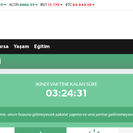
11
6660.55
13.779
64.944,08
ALTIN
BİST
BTC
ursa
Yaşam
Eğitim
i
İKINDI VAKTINE KALAN SÜRE
03:24:30
e, onun hoşuna gitmeyecek şakalar yapma ve ona yerine getiremeyeceği