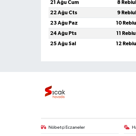
21 Ağu Cum
8 Rebiu
22 Ağu Cts
9 Rebiu
23 Ağu Paz
10 Rebi
24 Ağu Pts
11 Rebi
25 Ağu Sal
12 Rebi
Nöbetçi Eczaneler
H