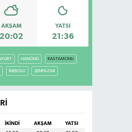
AKŞAM
YATSI
20:02
21:36
NYURT
HANÖNÜ
KASTAMONU
İNEBOLU
ŞENPAZAR
RI
İKINDI
AKŞAM
YATSI