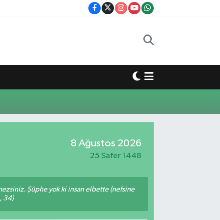
8 Ağustos 2026
25 Safer 1448
mezsiniz. Şüphe yok ki insan elbette (nefsine
, 34)