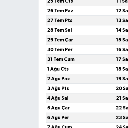
25 Tem Cts
11 S
26 Tem Paz
12 S
Bilim, Teknoloji
27 Tem Pts
13 S
28 Tem Sal
14 S
29 Tem Çar
15 S
30 Tem Per
16 S
31 Tem Cum
17 S
1 Ağu Cts
18 S
2 Ağu Paz
19 S
3 Ağu Pts
20 S
4 Ağu Sal
21 S
5 Ağu Çar
22 S
6 Ağu Per
23 S
7 Ağu Cum
24 S