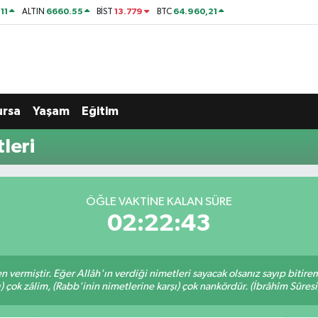
11
6660.55
13.779
64.960,21
ALTIN
BİST
BTC
ursa
Yaşam
Eğitim
leri
ÖĞLE VAKTINE KALAN SÜRE
02:22:42
en vermiştir. Eğer Allâh'ın verdiği nimetleri sayacak olsanız sayıp bitire
ı) çok zâlim, (Rabb'inin nimetlerine karşı) çok nankördür. (İbrâhîm Sûresi