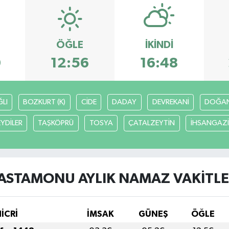
ÖĞLE
İKINDI
0
12:56
16:48
LI
BOZKURT (K)
CİDE
DADAY
DEVREKANİ
DOĞA
EYDİLER
TAŞKÖPRÜ
TOSYA
ÇATALZEYTİN
İHSANGAZİ
ASTAMONU AYLIK NAMAZ VAKITLE
HİCRİ
İMSAK
GÜNEŞ
ÖĞLE