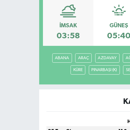
Eğitim
İMSAK
GÜNEŞ
Sağlık
03:58
05:4
Dünya
Magazin
ABANA
ARAÇ
AZDAVAY
AĞ
Gündem
KÜRE
PINARBAŞI (K)
S
Kültür & Sanat
Teknoloji
K
Bilim
Genel