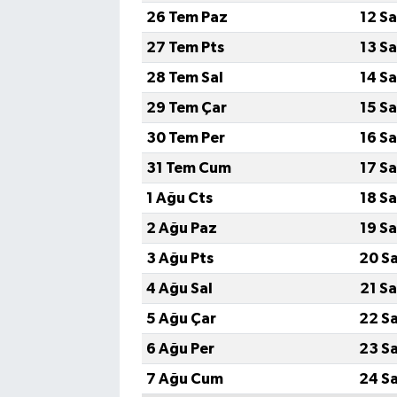
26 Tem Paz
12 S
Bilim, Teknoloji
27 Tem Pts
13 S
28 Tem Sal
14 S
29 Tem Çar
15 S
30 Tem Per
16 S
31 Tem Cum
17 S
1 Ağu Cts
18 S
2 Ağu Paz
19 S
3 Ağu Pts
20 S
4 Ağu Sal
21 S
5 Ağu Çar
22 S
6 Ağu Per
23 S
7 Ağu Cum
24 S