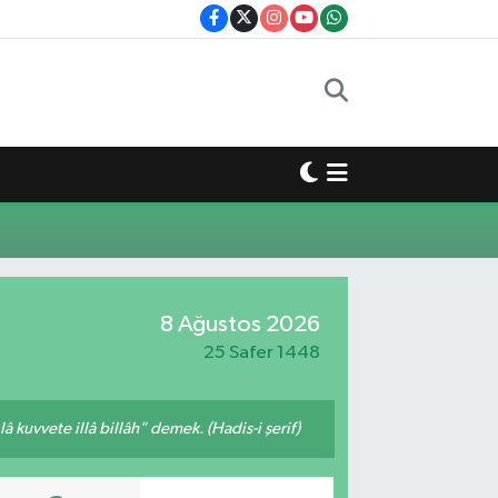
8 Ağustos 2026
25 Safer 1448
 kuvvete illâ billâh" demek. (Hadis-i şerif)