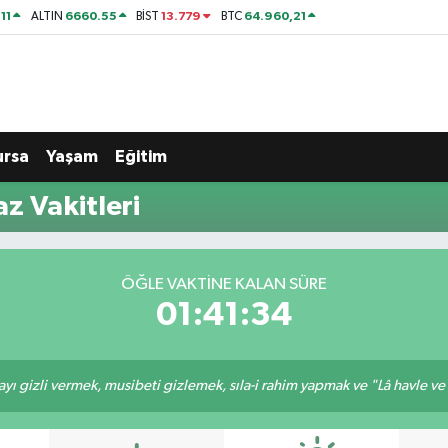
11
6660.55
13.779
64.960,21
ALTIN
BİST
BTC
ursa
Yaşam
Eğitim
 Vakitleri
ÖĞLE VAKTINE KALAN SÜRE
01:41:33
ı gizli vermek, musibeti gizlemek, sıla-i rahim yapmak ve "Lâ havle ve lâ