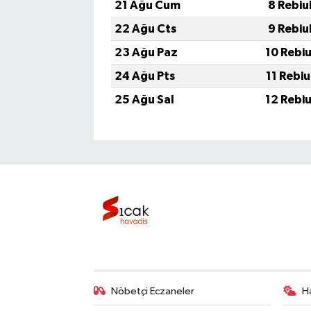
21 Ağu Cum
8 Rebiu
22 Ağu Cts
9 Rebiu
23 Ağu Paz
10 Rebi
24 Ağu Pts
11 Rebi
25 Ağu Sal
12 Rebi
Nöbetçi Eczaneler
H