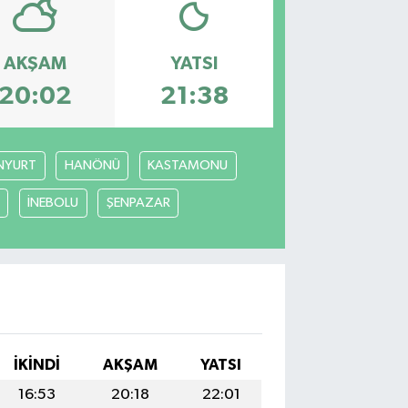
AKŞAM
YATSI
20:02
21:38
NYURT
HANÖNÜ
KASTAMONU
İNEBOLU
ŞENPAZAR
İKINDI
AKŞAM
YATSI
16:53
20:18
22:01