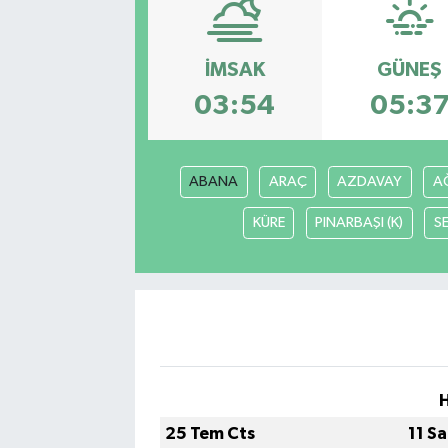
Eğitim
İMSAK
GÜNEŞ
Sağlık
03:54
05:3
Dünya
ABANA
ARAÇ
AZDAVAY
AĞ
Magazin
KÜRE
PINARBAŞI (K)
S
Gündem
Kültür & Sanat
Teknoloji
Bilim
25 Tem Cts
11 S
Genel