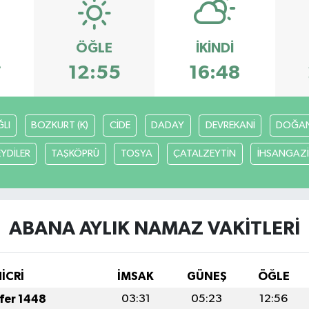
ÖĞLE
İKINDI
7
12:55
16:48
LI
BOZKURT (K)
CİDE
DADAY
DEVREKANİ
DOĞA
EYDİLER
TAŞKÖPRÜ
TOSYA
ÇATALZEYTİN
İHSANGAZİ
ABANA AYLIK NAMAZ VAKITLERI
HİCRİ
İMSAK
GÜNEŞ
ÖĞLE
afer 1448
03:31
05:23
12:56