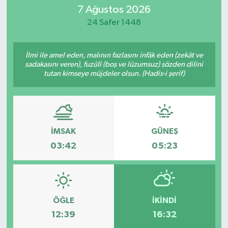
7 Ağustos 2026
Eğitim
24 Safer 1448
Sağlık
İlmi ile amel eden, malının fazlasını infâk eden (zekât ve
sadakasını veren), fuzûlî (boş ve lüzumsuz) sözden dilini
Dünya
tutan kimseye müjdeler olsun. (Hadis-i şerif)
Magazin
Gündem
İMSAK
GÜNEŞ
03:42
05:23
Kültür & Sanat
Teknoloji
Bilim
ÖĞLE
İKINDI
12:39
16:32
Genel