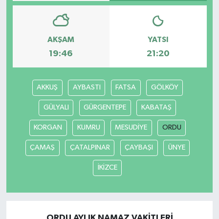
Bilim, Teknoloji
AKŞAM
YATSI
19:46
21:20
AKKUŞ
AYBASTI
FATSA
GÖLKÖY
GÜLYALI
GÜRGENTEPE
KABATAŞ
KORGAN
KUMRU
MESUDİYE
ORDU
ÇAMAŞ
ÇATALPINAR
ÇAYBAŞI
ÜNYE
İKİZCE
ORDU AYLIK NAMAZ VAKITLERI