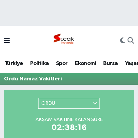
Bursa
Nöbetçi Eczaneler
Yerel
Hava Durumu
Yaşam
Trafik Durumu
Türkiye
Politika
Spor
Ekonomi
Bursa
Yaşa
Siyaset
Süper Lig Puan Durumu ve Fikstür
Ordu Namaz Vakitleri
Politika
Tüm Manşetler
Spor
Son Dakika Haberleri
ORDU
Türkiye
Haber Arşivi
AKŞAM VAKTINE KALAN SÜRE
02:38:16
Ekonomi