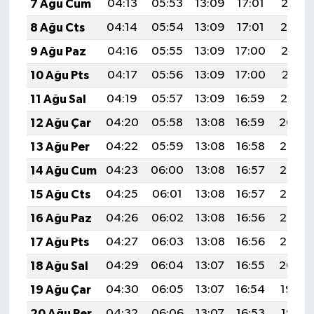
7 Ağu Cum
04:13
05:53
13:09
17:01
20:15
8 Ağu Cts
04:14
05:54
13:09
17:01
20:14
9 Ağu Paz
04:16
05:55
13:09
17:00
20:13
10 Ağu Pts
04:17
05:56
13:09
17:00
20:11
11 Ağu Sal
04:19
05:57
13:09
16:59
20:10
12 Ağu Çar
04:20
05:58
13:08
16:59
20:09
13 Ağu Per
04:22
05:59
13:08
16:58
20:07
14 Ağu Cum
04:23
06:00
13:08
16:57
20:06
15 Ağu Cts
04:25
06:01
13:08
16:57
20:05
16 Ağu Paz
04:26
06:02
13:08
16:56
20:03
17 Ağu Pts
04:27
06:03
13:08
16:56
20:02
18 Ağu Sal
04:29
06:04
13:07
16:55
20:00
19 Ağu Çar
04:30
06:05
13:07
16:54
19:59
20 Ağu Per
04:32
06:06
13:07
16:53
19:58