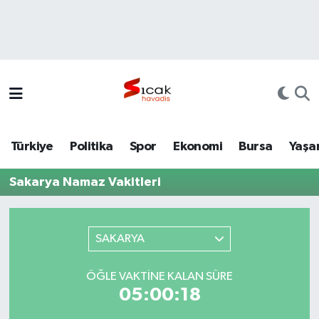
Bursa
Nöbetçi Eczaneler
Yerel
Hava Durumu
Yaşam
Trafik Durumu
Türkiye
Politika
Spor
Ekonomi
Bursa
Yaşa
Siyaset
Süper Lig Puan Durumu ve Fikstür
Sakarya Namaz Vakitleri
Politika
Tüm Manşetler
Spor
Son Dakika Haberleri
SAKARYA
Türkiye
Haber Arşivi
ÖĞLE VAKTINE KALAN SÜRE
05:00:18
Ekonomi