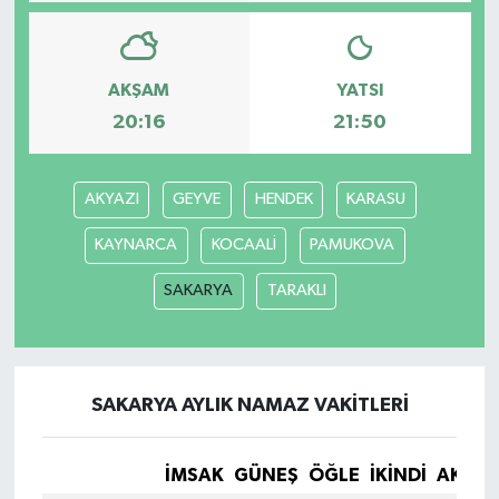
Bilim, Teknoloji
AKŞAM
YATSI
20:16
21:50
AKYAZI
GEYVE
HENDEK
KARASU
KAYNARCA
KOCAALİ
PAMUKOVA
SAKARYA
TARAKLI
SAKARYA AYLIK NAMAZ VAKITLERI
İMSAK
GÜNEŞ
ÖĞLE
İKINDI
AKŞA