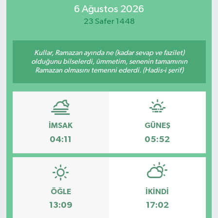
6 Ağustos 2026
Eğitim
23 Safer 1448
Sağlık
Kullar, Ramazan ayında ne (kadar sevap ve fazilet)
olduğunu bilselerdi, ümmetim, senenin tamamının
Dünya
Ramazan olmasını temenni ederdi. (Hadis-i şerif)
Magazin
Gündem
İMSAK
GÜNEŞ
04:11
05:52
Kültür & Sanat
Teknoloji
Bilim
ÖĞLE
İKINDI
13:09
17:02
Genel