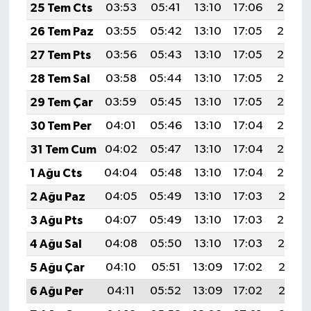
25 Tem Cts
03:53
05:41
13:10
17:06
20:29
26 Tem Paz
03:55
05:42
13:10
17:05
20:28
27 Tem Pts
03:56
05:43
13:10
17:05
20:27
28 Tem Sal
03:58
05:44
13:10
17:05
20:26
29 Tem Çar
03:59
05:45
13:10
17:05
20:25
30 Tem Per
04:01
05:46
13:10
17:04
20:24
31 Tem Cum
04:02
05:47
13:10
17:04
20:23
1 Ağu Cts
04:04
05:48
13:10
17:04
20:22
2 Ağu Paz
04:05
05:49
13:10
17:03
20:21
3 Ağu Pts
04:07
05:49
13:10
17:03
20:20
4 Ağu Sal
04:08
05:50
13:10
17:03
20:19
5 Ağu Çar
04:10
05:51
13:09
17:02
20:17
6 Ağu Per
04:11
05:52
13:09
17:02
20:16