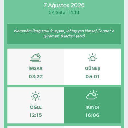
7 Ağustos 2026
Eğitim
24 Safer 1448
Sağlık
Nemmâm (koğuculuk yapan, laf taşıyan kimse) Cennet'e
giremez. (Hadis-i şerif)
Dünya
Magazin
Gündem
İMSAK
GÜNEŞ
03:22
05:01
Kültür & Sanat
Teknoloji
ÖĞLE
İKINDI
Bilim
12:15
16:06
Genel