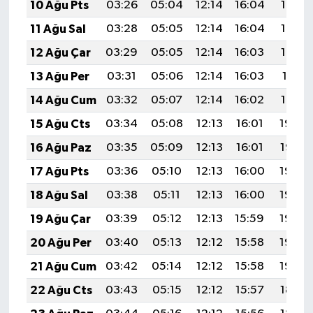
10 Ağu Pts
03:26
05:04
12:14
16:04
19:15
11 Ağu Sal
03:28
05:05
12:14
16:04
19:14
12 Ağu Çar
03:29
05:05
12:14
16:03
19:13
13 Ağu Per
03:31
05:06
12:14
16:03
19:11
14 Ağu Cum
03:32
05:07
12:14
16:02
19:10
15 Ağu Cts
03:34
05:08
12:13
16:01
19:09
16 Ağu Paz
03:35
05:09
12:13
16:01
19:07
17 Ağu Pts
03:36
05:10
12:13
16:00
19:06
18 Ağu Sal
03:38
05:11
12:13
16:00
19:05
19 Ağu Çar
03:39
05:12
12:13
15:59
19:03
20 Ağu Per
03:40
05:13
12:12
15:58
19:02
21 Ağu Cum
03:42
05:14
12:12
15:58
19:00
22 Ağu Cts
03:43
05:15
12:12
15:57
18:59