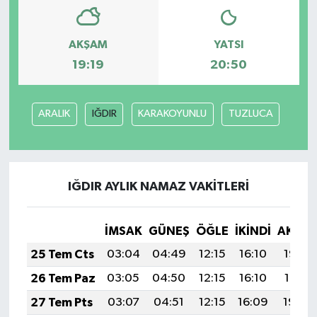
Bilim, Teknoloji
AKŞAM
YATSI
19:19
20:50
ARALIK
IĞDIR
KARAKOYUNLU
TUZLUCA
IĞDIR AYLIK NAMAZ VAKITLERI
İMSAK
GÜNEŞ
ÖĞLE
İKINDI
AKŞA
25 Tem Cts
03:04
04:49
12:15
16:10
19:32
26 Tem Paz
03:05
04:50
12:15
16:10
19:31
27 Tem Pts
03:07
04:51
12:15
16:09
19:30