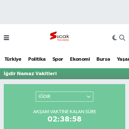
Bursa
Nöbetçi Eczaneler
Yerel
Hava Durumu
Yaşam
Trafik Durumu
Türkiye
Politika
Spor
Ekonomi
Bursa
Yaşa
Siyaset
Süper Lig Puan Durumu ve Fikstür
İğdir Namaz Vakitleri
Politika
Tüm Manşetler
Spor
Son Dakika Haberleri
IĞDIR
Türkiye
Haber Arşivi
AKŞAM VAKTINE KALAN SÜRE
02:38:58
Ekonomi