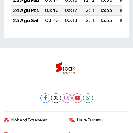
23 Ağu Paz
03:44
05:16
12:12
15:56
18:57
24 Ağu Pts
03:46
05:17
12:11
15:55
18:56
25 Ağu Sal
03:47
05:18
12:11
15:55
18:54
Nöbetçi Eczaneler
Hava Durumu