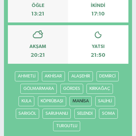
ÖĞLE
İKINDI
13:21
17:10
Bilim, Teknoloji
AKŞAM
YATSI
20:21
21:50
AHMETLİ
AKHİSAR
ALAŞEHİR
DEMİRCİ
GÖLMARMARA
GÖRDES
KIRKAĞAÇ
KULA
KÖPRÜBAŞI
MANİSA
SALİHLİ
SARIGÖL
SARUHANLI
SELENDİ
SOMA
TURGUTLU