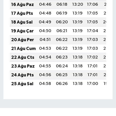
16 Ağu Paz
04:46
06:18
13:20
17:06
20:11
17 Ağu Pts
04:48
06:19
13:19
17:05
20:10
18 Ağu Sal
04:49
06:20
13:19
17:05
20:09
19 Ağu Çar
04:50
06:21
13:19
17:04
20:07
20 Ağu Per
04:51
06:22
13:19
17:03
20:06
21 Ağu Cum
04:53
06:22
13:19
17:03
20:05
22 Ağu Cts
04:54
06:23
13:18
17:02
20:03
23 Ağu Paz
04:55
06:24
13:18
17:01
20:02
24 Ağu Pts
04:56
06:25
13:18
17:01
20:01
25 Ağu Sal
04:58
06:26
13:18
17:00
19:59