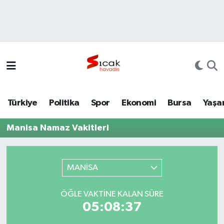
Bursa
Nöbetçi Eczaneler
Yerel
Hava Durumu
Yaşam
Trafik Durumu
Türkiye
Politika
Spor
Ekonomi
Bursa
Yaşa
Siyaset
Süper Lig Puan Durumu ve Fikstür
Manisa Namaz Vakitleri
Politika
Tüm Manşetler
Spor
Son Dakika Haberleri
MANİSA
Türkiye
Haber Arşivi
ÖĞLE VAKTINE KALAN SÜRE
05:08:37
Ekonomi