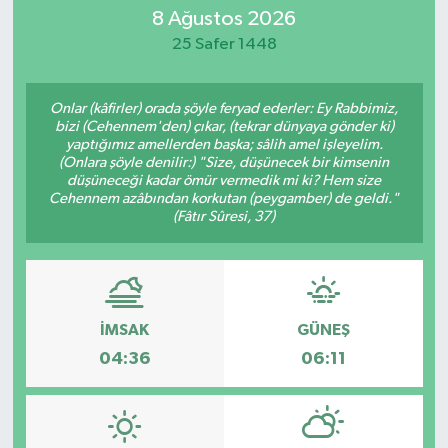
8 Ağustos 2026
Eğitim
25 Safer 1448
Sağlık
Onlar (kâfirler) orada şöyle feryad ederler: Ey Rabbimiz,
bizi (Cehennem'den) çıkar, (tekrar dünyaya gönder ki)
Dünya
yaptığımız amellerden başka; sâlih amel işleyelim.
(Onlara şöyle denilir:) "Size, düşünecek bir kimsenin
düşüneceği kadar ömür vermedik mi ki? Hem size
Magazin
Cehennem azâbından korkutan (peygamber) de geldi."
(Fâtır Sûresi, 37)
Gündem
Kültür & Sanat
İMSAK
GÜNEŞ
Teknoloji
04:36
06:11
Bilim
Genel