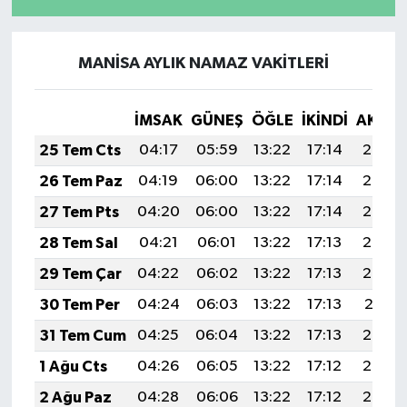
MANİSA AYLIK NAMAZ VAKITLERI
İMSAK
GÜNEŞ
ÖĞLE
İKINDI
AKŞA
25 Tem Cts
04:17
05:59
13:22
17:14
20:35
26 Tem Paz
04:19
06:00
13:22
17:14
20:34
27 Tem Pts
04:20
06:00
13:22
17:14
20:33
28 Tem Sal
04:21
06:01
13:22
17:13
20:33
29 Tem Çar
04:22
06:02
13:22
17:13
20:32
30 Tem Per
04:24
06:03
13:22
17:13
20:31
31 Tem Cum
04:25
06:04
13:22
17:13
20:30
1 Ağu Cts
04:26
06:05
13:22
17:12
20:29
2 Ağu Paz
04:28
06:06
13:22
17:12
20:28