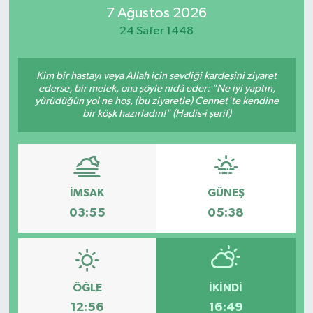
7 Ağustos 2026
Eğitim
24 Safer 1448
Sağlık
Kim bir hastayı veya Allah için sevdiği kardeşini ziyaret
ederse, bir melek, ona şöyle nidâ eder: "Ne iyi yaptın,
Dünya
yürüdüğün yol ne hoş, (bu ziyaretle) Cennet'te kendine
bir köşk hazırladın!" (Hadis-i şerif)
Magazin
Gündem
İMSAK
GÜNEŞ
Kültür & Sanat
03:55
05:38
Teknoloji
Bilim
ÖĞLE
İKINDI
12:56
16:49
Genel