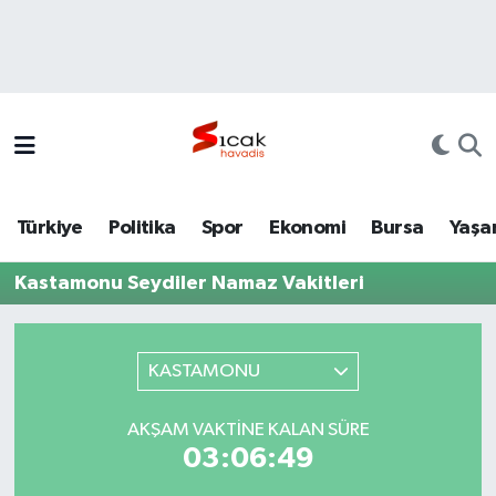
Bursa
Nöbetçi Eczaneler
Yerel
Hava Durumu
Yaşam
Trafik Durumu
Türkiye
Politika
Spor
Ekonomi
Bursa
Yaşa
Siyaset
Süper Lig Puan Durumu ve Fikstür
Kastamonu Seydiler Namaz Vakitleri
Politika
Tüm Manşetler
Spor
Son Dakika Haberleri
KASTAMONU
Türkiye
Haber Arşivi
AKŞAM VAKTINE KALAN SÜRE
03:06:49
Ekonomi