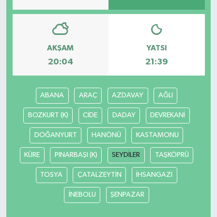
Bilim, Teknoloji
AKŞAM
YATSI
20:04
21:39
ABANA
ARAÇ
AZDAVAY
AĞLI
BOZKURT (K)
CİDE
DADAY
DEVREKANİ
DOĞANYURT
HANÖNÜ
KASTAMONU
KÜRE
PINARBAŞI (K)
SEYDİLER
TAŞKÖPRÜ
TOSYA
ÇATALZEYTİN
İHSANGAZİ
İNEBOLU
ŞENPAZAR