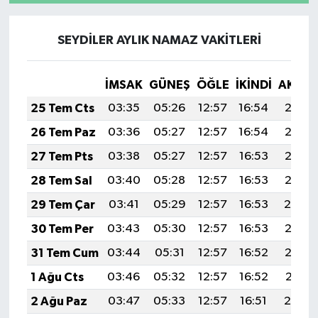
SEYDİLER AYLIK NAMAZ VAKITLERI
İMSAK
GÜNEŞ
ÖĞLE
İKINDI
AKŞA
25 Tem Cts
03:35
05:26
12:57
16:54
20:18
26 Tem Paz
03:36
05:27
12:57
16:54
20:17
27 Tem Pts
03:38
05:27
12:57
16:53
20:16
28 Tem Sal
03:40
05:28
12:57
16:53
20:15
29 Tem Çar
03:41
05:29
12:57
16:53
20:14
30 Tem Per
03:43
05:30
12:57
16:53
20:13
31 Tem Cum
03:44
05:31
12:57
16:52
20:12
1 Ağu Cts
03:46
05:32
12:57
16:52
20:11
2 Ağu Paz
03:47
05:33
12:57
16:51
20:10