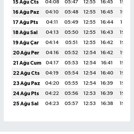
15 Ağu Cts
04:08
05:47
12:55
16:45
19:54
16 Ağu Paz
04:10
05:48
12:55
16:45
19:52
17 Ağu Pts
04:11
05:49
12:55
16:44
19:51
18 Ağu Sal
04:13
05:50
12:55
16:43
19:50
19 Ağu Çar
04:14
05:51
12:55
16:42
19:48
20 Ağu Per
04:16
05:52
12:54
16:42
19:47
21 Ağu Cum
04:17
05:53
12:54
16:41
19:45
22 Ağu Cts
04:19
05:54
12:54
16:40
19:44
23 Ağu Paz
04:20
05:55
12:54
16:39
19:42
24 Ağu Pts
04:22
05:56
12:53
16:39
19:40
25 Ağu Sal
04:23
05:57
12:53
16:38
19:39