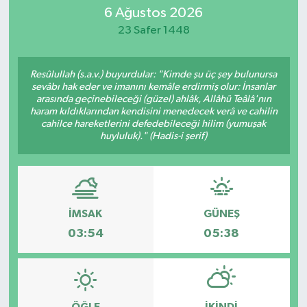
6 Ağustos 2026
Eğitim
23 Safer 1448
Sağlık
Resûlullah (s.a.v.) buyurdular: "Kimde şu üç şey bulunursa
sevâbı hak eder ve imanını kemâle erdirmiş olur: İnsanlar
Dünya
arasında geçinebileceği (güzel) ahlâk, Allâhü Teâlâ'nın
haram kıldıklarından kendisini menedecek verâ ve cahilin
cahilce hareketlerini defedebileceği hilim (yumuşak
Magazin
huyluluk)." (Hadis-i şerif)
Gündem
Kültür & Sanat
İMSAK
GÜNEŞ
03:54
05:38
Teknoloji
Bilim
Genel
ÖĞLE
İKINDI