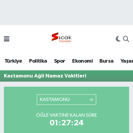
Bursa
Nöbetçi Eczaneler
Yerel
Hava Durumu
Yaşam
Trafik Durumu
Türkiye
Politika
Spor
Ekonomi
Bursa
Yaşa
Siyaset
Süper Lig Puan Durumu ve Fikstür
Kastamonu Ağli Namaz Vakitleri
Politika
Tüm Manşetler
Spor
Son Dakika Haberleri
KASTAMONU
Türkiye
Haber Arşivi
ÖĞLE VAKTINE KALAN SÜRE
01:27:24
Ekonomi