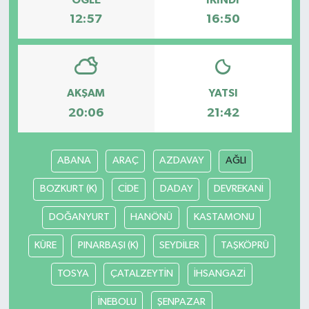
12:57
16:50
Bilim, Teknoloji
AKŞAM
YATSI
20:06
21:42
ABANA
ARAÇ
AZDAVAY
AĞLI
BOZKURT (K)
CİDE
DADAY
DEVREKANİ
DOĞANYURT
HANÖNÜ
KASTAMONU
KÜRE
PINARBAŞI (K)
SEYDİLER
TAŞKÖPRÜ
TOSYA
ÇATALZEYTİN
İHSANGAZİ
İNEBOLU
ŞENPAZAR