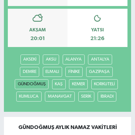
Bilim, Teknoloji
AKŞAM
YATSI
20:01
21:26
AKSEKİ
AKSU
ALANYA
ANTALYA
DEMRE
ELMALI
FİNİKE
GAZİPAŞA
GÜNDOĞMUŞ
KAŞ
KEMER
KORKUTELİ
KUMLUCA
MANAVGAT
SERİK
İBRADI
GÜNDOĞMUŞ AYLIK NAMAZ VAKITLERI