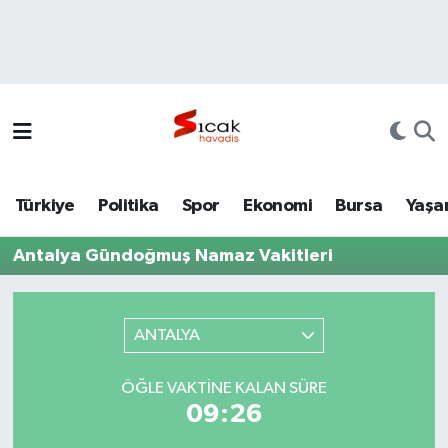
Bursa
Nöbetçi Eczaneler
Yerel
Hava Durumu
Yaşam
Trafik Durumu
Türkiye
Politika
Spor
Ekonomi
Bursa
Yaşa
Siyaset
Süper Lig Puan Durumu ve Fikstür
Antalya Gündoğmuş Namaz Vakitleri
Politika
Tüm Manşetler
Spor
Son Dakika Haberleri
ANTALYA
Türkiye
Haber Arşivi
ÖĞLE VAKTINE KALAN SÜRE
09:26
Ekonomi