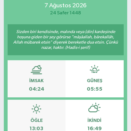
7 Ağustos 2026
Eğitim
24 Safer 1448
Sağlık
Sizden biri kendisinde, malında veya (din) kardeşinde
hoşuna giden bir şey görürse "mâşâallah, bârekallâh,
Dünya
Allah mübarek etsin" diyerek bereketle dua etsin. Çünkü
nazar, haktır. (Hadis-i şerif)
Magazin
Gündem
İMSAK
GÜNEŞ
Kültür & Sanat
04:24
05:55
Teknoloji
Bilim
ÖĞLE
İKINDI
13:03
16:49
Genel