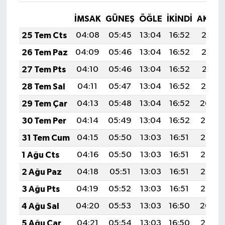
İMSAK
GÜNEŞ
ÖĞLE
İKINDI
AKŞA
25 Tem Cts
04:08
05:45
13:04
16:52
20:12
26 Tem Paz
04:09
05:46
13:04
16:52
20:12
27 Tem Pts
04:10
05:46
13:04
16:52
20:11
28 Tem Sal
04:11
05:47
13:04
16:52
20:10
29 Tem Çar
04:13
05:48
13:04
16:52
20:09
30 Tem Per
04:14
05:49
13:04
16:52
20:08
31 Tem Cum
04:15
05:50
13:03
16:51
20:07
1 Ağu Cts
04:16
05:50
13:03
16:51
20:06
2 Ağu Paz
04:18
05:51
13:03
16:51
20:06
3 Ağu Pts
04:19
05:52
13:03
16:51
20:05
4 Ağu Sal
04:20
05:53
13:03
16:50
20:04
5 Ağu Çar
04:21
05:54
13:03
16:50
20:03