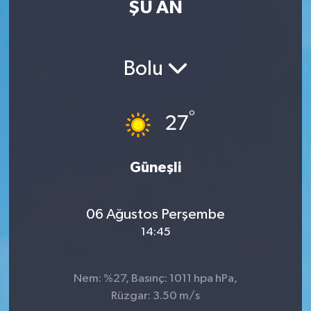
ŞU AN
Eğitim
Sağlık
Bolu
Dünya
°
27
Magazin
Gündem
Güneşli
Kültür & Sanat
06 Ağustos Perşembe
14:45
Teknoloji
Bilim
Nem: %27, Basınç: 1011 hpa hPa,
Rüzgar: 3.50 m/s
Genel