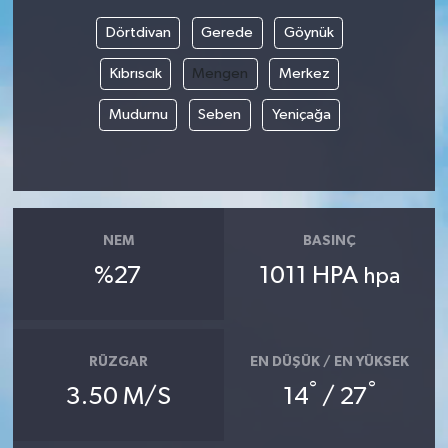
Dörtdivan
Gerede
Göynük
Bilim, Teknoloji
Kıbrıscık
Mengen
Merkez
Mudurnu
Seben
Yeniçağa
NEM
BASINÇ
%27
1011 HPA
hpa
RÜZGAR
EN DÜŞÜK / EN YÜKSEK
°
°
3.50 M/S
14
/ 27