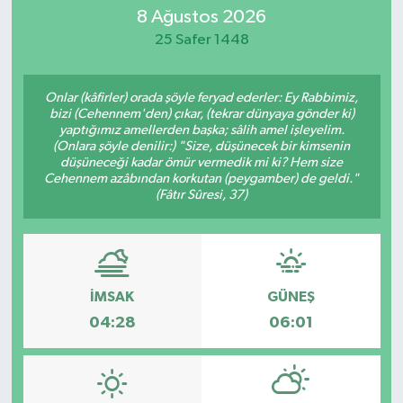
8 Ağustos 2026
Eğitim
25 Safer 1448
Sağlık
Onlar (kâfirler) orada şöyle feryad ederler: Ey Rabbimiz,
bizi (Cehennem'den) çıkar, (tekrar dünyaya gönder ki)
Dünya
yaptığımız amellerden başka; sâlih amel işleyelim.
(Onlara şöyle denilir:) "Size, düşünecek bir kimsenin
düşüneceği kadar ömür vermedik mi ki? Hem size
Magazin
Cehennem azâbından korkutan (peygamber) de geldi."
(Fâtır Sûresi, 37)
Gündem
Kültür & Sanat
İMSAK
GÜNEŞ
Teknoloji
04:28
06:01
Bilim
Genel