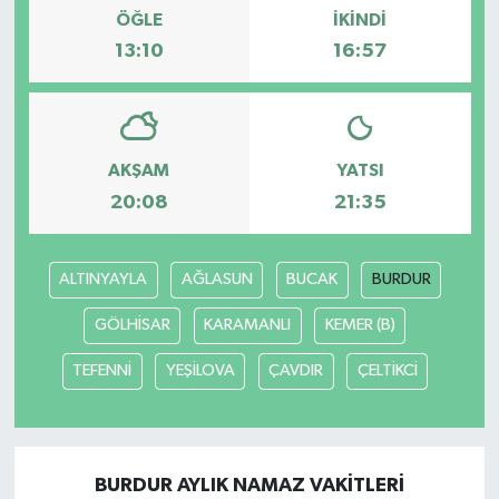
ÖĞLE
İKINDI
13:10
16:57
Bilim, Teknoloji
AKŞAM
YATSI
20:08
21:35
ALTINYAYLA
AĞLASUN
BUCAK
BURDUR
GÖLHİSAR
KARAMANLI
KEMER (B)
TEFENNİ
YEŞİLOVA
ÇAVDIR
ÇELTİKCİ
BURDUR AYLIK NAMAZ VAKITLERI