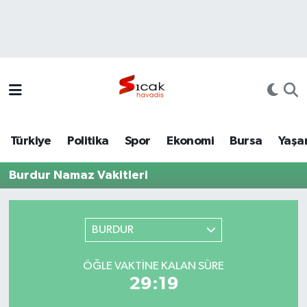
Bursa
Nöbetçi Eczaneler
Yerel
Hava Durumu
Yaşam
Trafik Durumu
Türkiye
Politika
Spor
Ekonomi
Bursa
Yaşa
Siyaset
Süper Lig Puan Durumu ve Fikstür
Burdur Namaz Vakitleri
Politika
Tüm Manşetler
Spor
Son Dakika Haberleri
BURDUR
Türkiye
Haber Arşivi
ÖĞLE VAKTINE KALAN SÜRE
29:19
Ekonomi