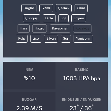
Bağlar
Bismil
Çermik
Çınar
Bilim, Teknoloji
Çüngüş
Dicle
Eğil
Ergani
Hani
Hazro
Kayapınar
Kocaköy
Kulp
Lice
Silvan
Sur
Yenişehir
NEM
BASINÇ
%10
1003 HPA
hpa
RÜZGAR
EN DÜŞÜK / EN YÜKSEK
°
°
2.39 M/S
23
/ 36