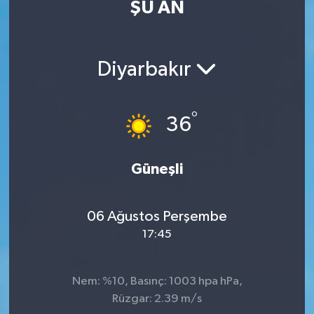
ŞU AN
Eğitim
Sağlık
Diyarbakır
Dünya
°
36
Magazin
Gündem
Güneşli
Kültür & Sanat
06 Ağustos Perşembe
17:45
Teknoloji
Bilim
Nem: %10, Basınç: 1003 hpa hPa,
Rüzgar: 2.39 m/s
Genel