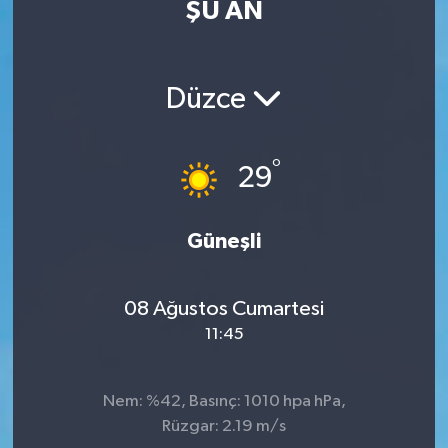
ŞU AN
Eğitim
Sağlık
Düzce
Dünya
°
29
Magazin
Gündem
Güneşli
Kültür & Sanat
08 Ağustos Cumartesi
11:45
Teknoloji
Bilim
Nem: %42, Basınç: 1010 hpa hPa,
Rüzgar: 2.19 m/s
Genel