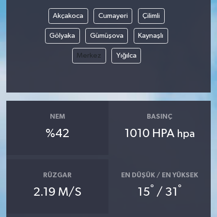
Akçakoca
Cumayeri
Çilimli
Bilim, Teknoloji
Gölyaka
Gümüşova
Kaynaşlı
Merkez
Yığılca
NEM
BASINÇ
%42
1010 HPA
hpa
RÜZGAR
EN DÜŞÜK / EN YÜKSEK
°
°
2.19 M/S
15
/ 31