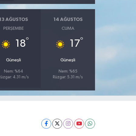
13 AĞUSTOS
14 AĞUSTOS
PERŞEMBE
CUMA
°
°
18
17
Güneşli
Güneşli
Nem: %64
Nem: %65
Rüzgar: 4.31 m/s
Rüzgar: 5.31 m/s