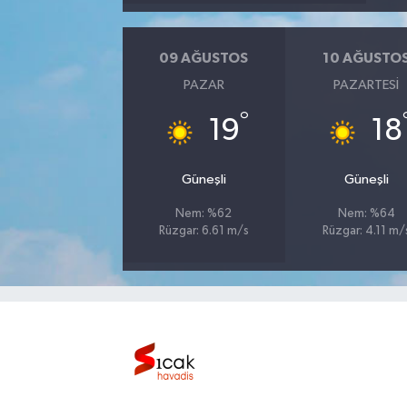
Bilim, Teknoloji
09 AĞUSTOS
10 AĞUSTO
PAZAR
PAZARTESI
°
19
18
Güneşli
Güneşli
Nem: %62
Nem: %64
Rüzgar: 6.61 m/s
Rüzgar: 4.11 m/