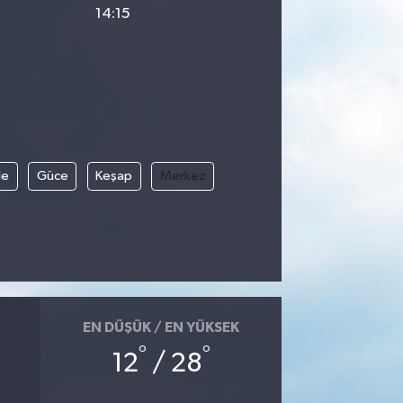
14:15
le
Güce
Keşap
Merkez
EN DÜŞÜK / EN YÜKSEK
°
°
12
/ 28