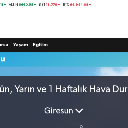
11
6660.55
13.779
64.944,08
ALTIN
BİST
BTC
ursa
Yaşam
Eğitim
mu
n, Yarın ve 1 Haftalık Hava D
Giresun