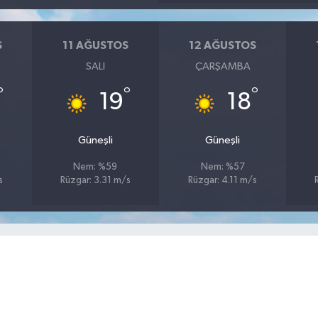
S
11 AĞUSTOS
12 AĞUSTOS
SALI
ÇARŞAMBA
°
°
°
19
18
Güneşli
Güneşli
Nem: %59
Nem: %57
s
Rüzgar: 3.31 m/s
Rüzgar: 4.11 m/s