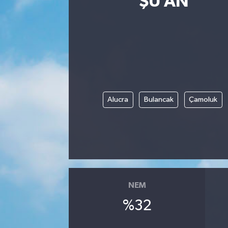
ŞU AN
Eğitim
Sağlık
Dünya
Magazin
Alucra
Bulancak
Çamoluk
Gündem
Kültür & Sanat
Teknoloji
NEM
Bilim
%32
Genel