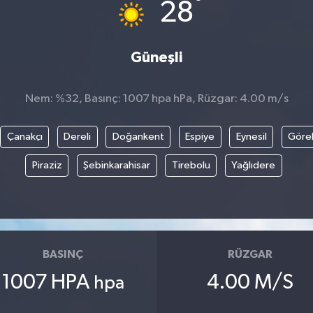
°
28
Güneşli
Nem: %32, Basınç: 1007 hpa hPa, Rüzgar: 4.00 m/s
Çanakçı
Dereli
Doğankent
Espiye
Eynesil
Göre
Piraziz
Şebinkarahisar
Tirebolu
Yağlıdere
BASINÇ
RÜZGAR
1007 HPA
4.00 M/S
hpa