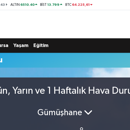
143
6510.40
13.799
64.225,61
ALTIN
BİST
BTC
ursa
Yaşam
Eğitim
u
n, Yarın ve 1 Haftalık Hava Du
Gümüşhane