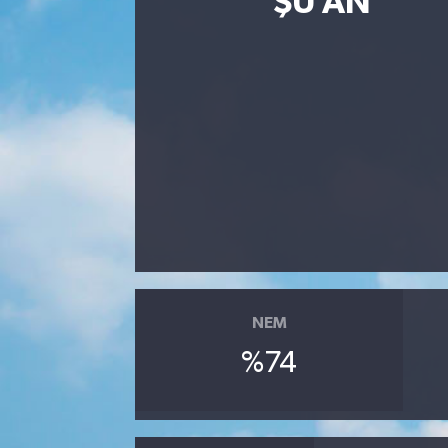
ŞU AN
Eğitim
Sağlık
Dünya
Magazin
Gündem
Kültür & Sanat
NEM
Teknoloji
%74
Bilim
Genel