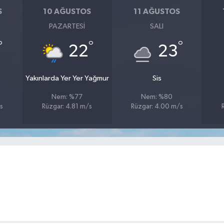
S
10 AĞUSTOS
11 AĞUSTOS
PAZARTESI
SALI
°
°
°
22
23
Yakınlarda Yer Yer Yağmur
Sis
Nem: %77
Nem: %80
s
Rüzgar: 4.81 m/s
Rüzgar: 4.00 m/s