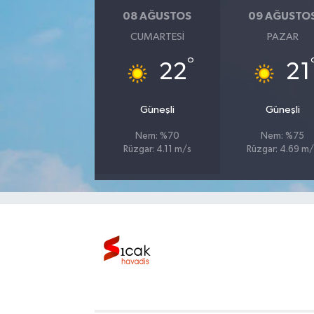
08 AĞUSTOS
09 AĞUSTO
Bilim, Teknoloji
CUMARTESI
PAZAR
°
22
21
Güneşli
Güneşli
Nem: %70
Nem: %75
Rüzgar: 4.11 m/s
Rüzgar: 4.69 m/