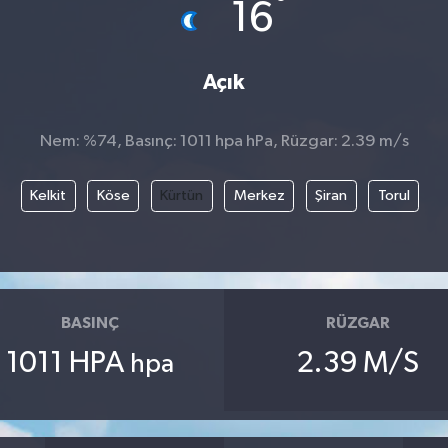
°
16
Açık
Nem: %74, Basınç: 1011 hpa hPa, Rüzgar: 2.39 m/s
Kelkit
Köse
Kürtün
Merkez
Şiran
Torul
BASINÇ
RÜZGAR
1011 HPA
2.39 M/S
hpa