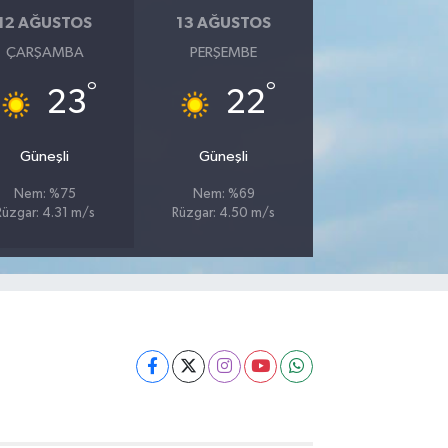
12 AĞUSTOS
13 AĞUSTOS
ÇARŞAMBA
PERŞEMBE
°
°
23
22
Güneşli
Güneşli
Nem: %75
Nem: %69
Rüzgar: 4.31 m/s
Rüzgar: 4.50 m/s