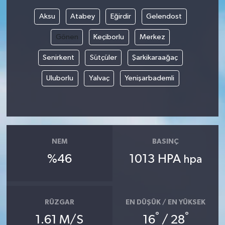
Aksu
Atabey
Eğirdir
Gelendost
Bilim, Teknoloji
Gönen
Keçiborlu
Merkez
Senirkent
Sütçüler
Şarkikaraağaç
Uluborlu
Yalvaç
Yenişarbademli
NEM
BASINÇ
%46
1013 HPA
hpa
RÜZGAR
EN DÜŞÜK / EN YÜKSEK
°
°
1.61 M/S
16
/ 28