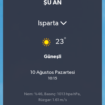
ŞU AN
Eğitim
Sağlık
Isparta
Dünya
°
23
Magazin
Gündem
Güneşli
Kültür & Sanat
10 Ağustos Pazartesi
10:15
Teknoloji
Bilim
Nem: %46, Basınç: 1013 hpa hPa,
Rüzgar: 1.61 m/s
Genel