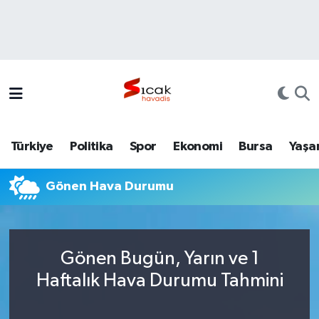
Bursa
Nöbetçi Eczaneler
Yerel
Hava Durumu
Yaşam
Trafik Durumu
Türkiye
Politika
Spor
Ekonomi
Bursa
Yaşa
Siyaset
Süper Lig Puan Durumu ve Fikstür
Gönen Hava Durumu
Politika
Tüm Manşetler
Spor
Son Dakika Haberleri
Gönen Bugün, Yarın ve 1
Türkiye
Haber Arşivi
Haftalık Hava Durumu Tahmini
Ekonomi