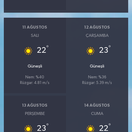
11 AĞUSTOS
12 AĞUSTOS
SALI
ÇARŞAMBA
°
°
22
23
Güneşli
Güneşli
Nem: %40
Nem: %36
Rüzgar: 4.81 m/s
Rüzgar: 5.39 m/s
13 AĞUSTOS
14 AĞUSTOS
PERŞEMBE
CUMA
°
°
23
22