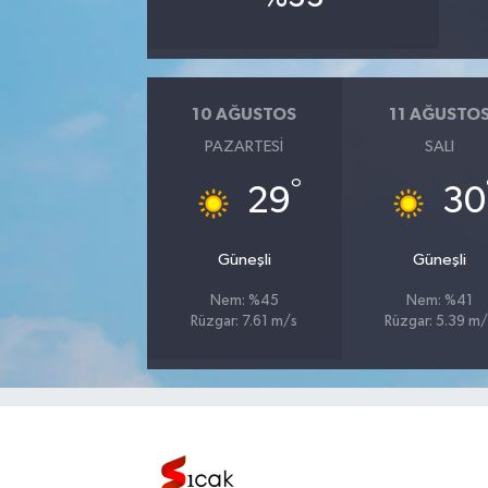
Bilim, Teknoloji
10 AĞUSTOS
11 AĞUSTO
PAZARTESI
SALI
°
29
30
Güneşli
Güneşli
Nem: %45
Nem: %41
Rüzgar: 7.61 m/s
Rüzgar: 5.39 m/