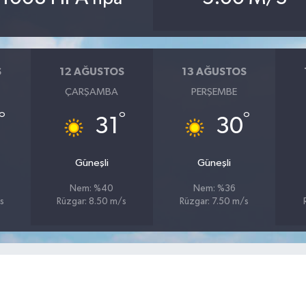
S
12 AĞUSTOS
13 AĞUSTOS
ÇARŞAMBA
PERŞEMBE
°
°
°
31
30
Güneşli
Güneşli
Nem: %40
Nem: %36
s
Rüzgar: 8.50 m/s
Rüzgar: 7.50 m/s