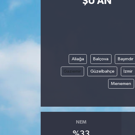
ŞU AN
Eğitim
Sağlık
Dünya
Magazin
Aliağa
Balçova
Bayındır
Gaziemir
Güzelbahçe
İzmir
Gündem
Menemen
Kültür & Sanat
Teknoloji
Bilim
NEM
%33
Genel