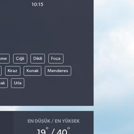
10:15
şme
Çiğli
Dikili
Foça
Kiraz
Konak
Menderes
alı
Urla
EN DÜŞÜK / EN YÜKSEK
°
°
19
/ 40