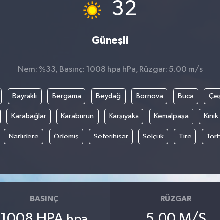
°
32
Güneşli
Nem: %33, Basınç: 1008 hpa hPa, Rüzgar: 5.00 m/s
Bayraklı
Bergama
Beydağ
Bornova
Buca
Çe
Karabağlar
Karaburun
Karşıyaka
Kemalpaşa
Kınık
Narlıdere
Ödemiş
Seferihisar
Selçuk
Tire
Torb
BASINÇ
RÜZGAR
1008 HPA
5.00 M/S
hpa