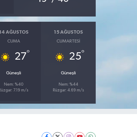
14 AĞUSTOS
15 AĞUSTOS
CUMA
CUMARTESI
°
°
27
25
Güneşli
Güneşli
Nem: %40
Nem: %44
Rüzgar: 7.19 m/s
Rüzgar: 4.69 m/s