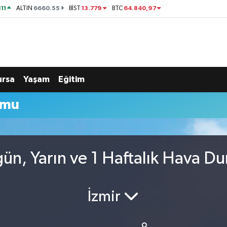
11
6660.55
13.779
64.840,97
ALTIN
BİST
BTC
ursa
Yaşam
Eğitim
umu
ün, Yarın ve 1 Haftalık Hava D
İzmir