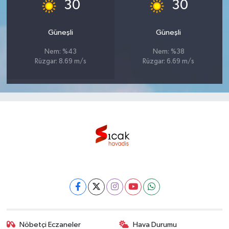
°
°
30
30
Güneşli
Güneşli
Nem: %43
Nem: %38
Rüzgar: 8.69 m/s
Rüzgar: 6.69 m/s
Nöbetçi Eczaneler
Hava Durumu