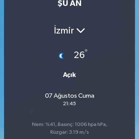
ŞU AN
Eğitim
Sağlık
İzmir
Dünya
°
26
Magazin
Gündem
Açık
Kültür & Sanat
07 Ağustos Cuma
21:45
Teknoloji
Bilim
Nem: %41, Basınç: 1006 hpa hPa,
Rüzgar: 3.19 m/s
Genel