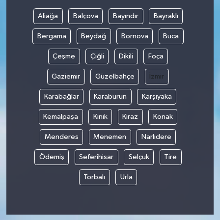
Aliağa
Balçova
Bayındır
Bayraklı
Bilim, Teknoloji
Bergama
Beydağ
Bornova
Buca
Çeşme
Çiğli
Dikili
Foça
Gaziemir
Güzelbahçe
İzmir
Karabağlar
Karaburun
Karşıyaka
Kemalpaşa
Kınık
Kiraz
Konak
Menderes
Menemen
Narlıdere
Ödemiş
Seferihisar
Selçuk
Tire
Torbalı
Urla