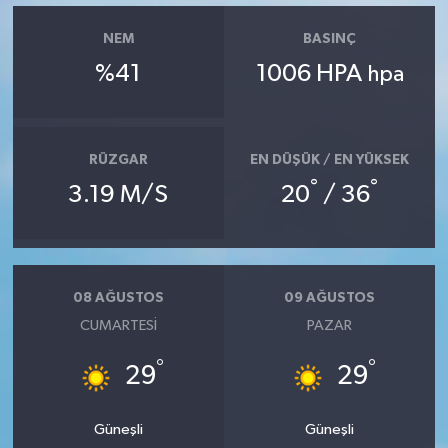
NEM
BASINÇ
%41
1006 HPA
hpa
RÜZGAR
EN DÜŞÜK / EN YÜKSEK
°
°
3.19 M/S
20
/ 36
08 AĞUSTOS
09 AĞUSTOS
CUMARTESI
PAZAR
°
°
29
29
Güneşli
Güneşli