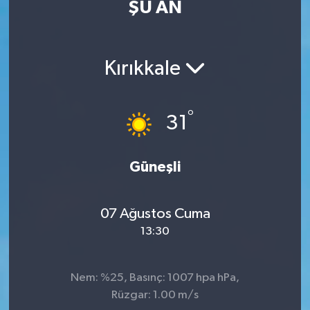
ŞU AN
Eğitim
Sağlık
Kırıkkale
Dünya
°
31
Magazin
Gündem
Güneşli
Kültür & Sanat
07 Ağustos Cuma
13:30
Teknoloji
Bilim
Nem: %25, Basınç: 1007 hpa hPa,
Rüzgar: 1.00 m/s
Genel