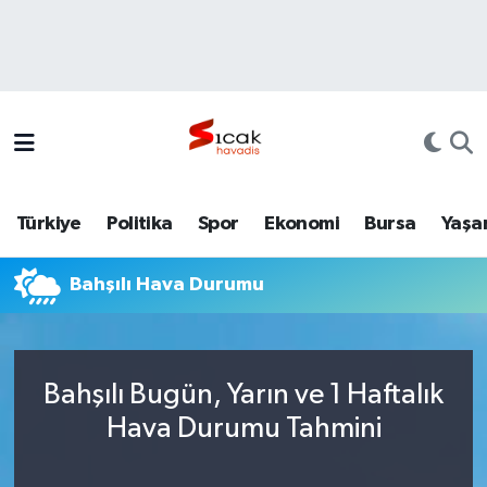
Bursa
Nöbetçi Eczaneler
Yerel
Hava Durumu
Yaşam
Trafik Durumu
Türkiye
Politika
Spor
Ekonomi
Bursa
Yaşa
Siyaset
Süper Lig Puan Durumu ve Fikstür
Bahşılı Hava Durumu
Politika
Tüm Manşetler
Spor
Son Dakika Haberleri
Bahşılı Bugün, Yarın ve 1 Haftalık
Türkiye
Haber Arşivi
Hava Durumu Tahmini
Ekonomi