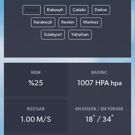
Bahşılı
Balışeyh
Çelebi
Delice
Bilim, Teknoloji
Karakeçili
Keskin
Merkez
Sulakyurt
Yahşihan
NEM
BASINÇ
%25
1007 HPA
hpa
RÜZGAR
EN DÜŞÜK / EN YÜKSEK
°
°
1.00 M/S
18
/ 34