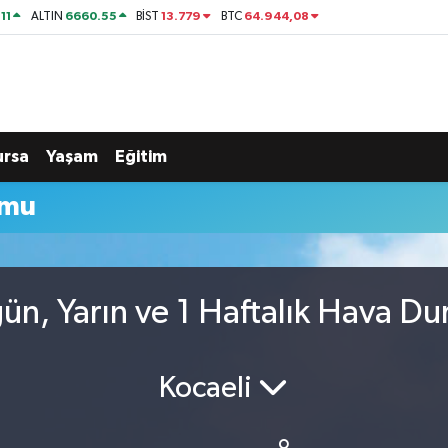
11
6660.55
13.779
64.944,08
ALTIN
BİST
BTC
ursa
Yaşam
Eğitim
umu
ün, Yarın ve 1 Haftalık Hava D
Kocaeli