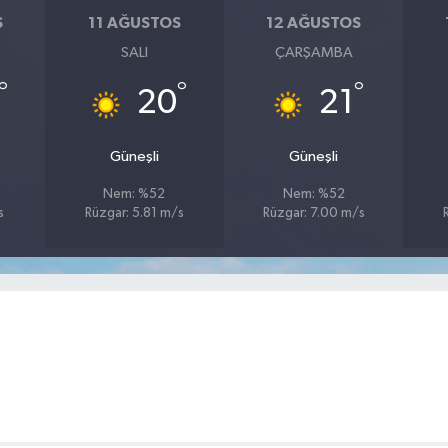
S
11 AĞUSTOS
12 AĞUSTOS
SALI
ÇARŞAMBA
°
°
°
20
21
Güneşli
Güneşli
Nem: %52
Nem: %52
s
Rüzgar: 5.81 m/s
Rüzgar: 7.00 m/s