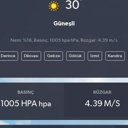
°
30
Güneşli
Nem: %16, Basınç: 1005 hpa hPa, Rüzgar: 4.39 m/s
Derince
Dilovası
Gebze
Gölcük
İzmit
Kandıra
BASINÇ
RÜZGAR
1005 HPA
4.39 M/S
hpa