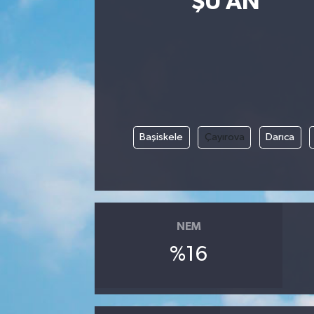
ŞU AN
Eğitim
Sağlık
Dünya
Magazin
Başiskele
Çayırova
Darıca
Gündem
Kültür & Sanat
NEM
Teknoloji
%16
Bilim
Genel