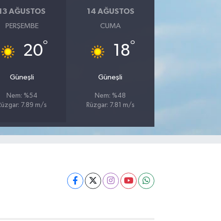
13 AĞUSTOS
14 AĞUSTOS
PERŞEMBE
CUMA
°
°
20
18
Güneşli
Güneşli
Nem: %54
Nem: %48
Rüzgar: 7.89 m/s
Rüzgar: 7.81 m/s