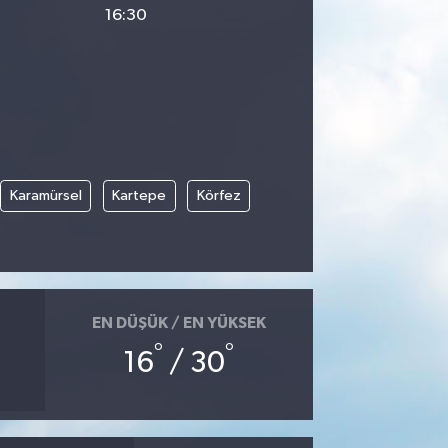
16:30
Karamürsel
Kartepe
Körfez
EN DÜŞÜK / EN YÜKSEK
°
°
16
/ 30