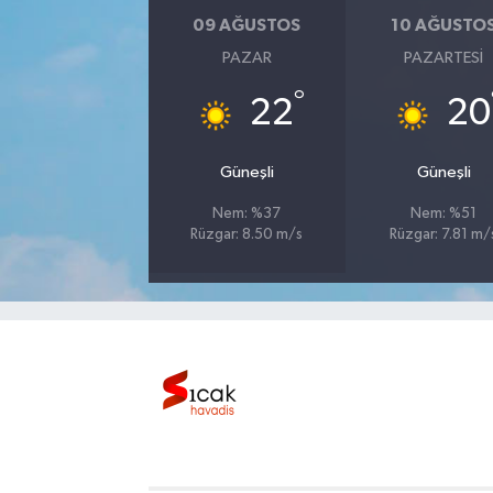
09 AĞUSTOS
10 AĞUSTO
Bilim, Teknoloji
PAZAR
PAZARTESI
°
22
20
Güneşli
Güneşli
Nem: %37
Nem: %51
Rüzgar: 8.50 m/s
Rüzgar: 7.81 m/