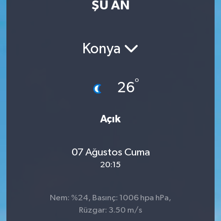
ŞU AN
Eğitim
Sağlık
Konya
Dünya
°
26
Magazin
Gündem
Açık
Kültür & Sanat
07 Ağustos Cuma
20:15
Teknoloji
Bilim
Nem: %24, Basınç: 1006 hpa hPa,
Rüzgar: 3.50 m/s
Genel