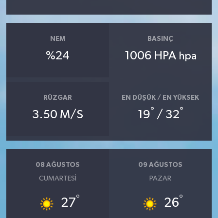
NEM
BASINÇ
%24
1006 HPA
hpa
RÜZGAR
EN DÜŞÜK / EN YÜKSEK
°
°
3.50 M/S
19
/ 32
08 AĞUSTOS
09 AĞUSTOS
CUMARTESI
PAZAR
°
°
27
26