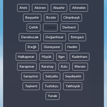
Ahırlı
Akören
Akşehir
Altınekin
Bilim, Teknoloji
Beyşehir
Bozkır
Cihanbeyli
Çeltik
Çumra
Derbent
Derebucak
Doğanhisar
Emirgazi
Ereğli
Güneysınır
Hadim
Halkapınar
Hüyük
Ilgın
Kadınhanı
Karapınar
Karatay
Kulu
Meram
Sarayönü
Selçuklu
Seydişehir
Taşkent
Tuzlukçu
Yalıhüyük
Yunak