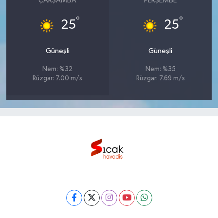
ÇARŞAMBA
PERŞEMBE
°
°
25
25
Güneşli
Güneşli
Nem: %32
Nem: %35
Rüzgar: 7.00 m/s
Rüzgar: 7.69 m/s