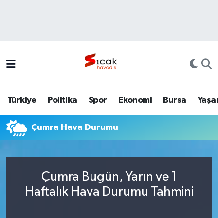
Bursa
Nöbetçi Eczaneler
Yerel
Hava Durumu
Yaşam
Trafik Durumu
Türkiye
Politika
Spor
Ekonomi
Bursa
Yaşa
Siyaset
Süper Lig Puan Durumu ve Fikstür
Çumra Hava Durumu
Politika
Tüm Manşetler
Spor
Son Dakika Haberleri
Çumra Bugün, Yarın ve 1
Türkiye
Haber Arşivi
Haftalık Hava Durumu Tahmini
Ekonomi