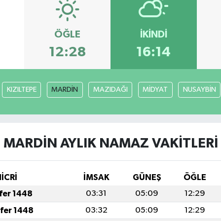
ÖĞLE
İKINDI
12:28
16:14
KIZILTEPE
MARDİN
MAZIDAĞI
MİDYAT
NUSAYBİN
MARDİN AYLIK NAMAZ VAKITLERI
İCRİ
İMSAK
GÜNEŞ
ÖĞLE
afer 1448
03:31
05:09
12:29
afer 1448
03:32
05:09
12:29