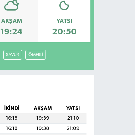
AKŞAM
YATSI
19:24
20:50
SAVUR
ÖMERLİ
İKINDI
AKŞAM
YATSI
16:18
19:39
21:10
16:18
19:38
21:09