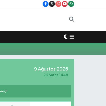
9 Ağustos 2026
26 Safer 1448
rif)