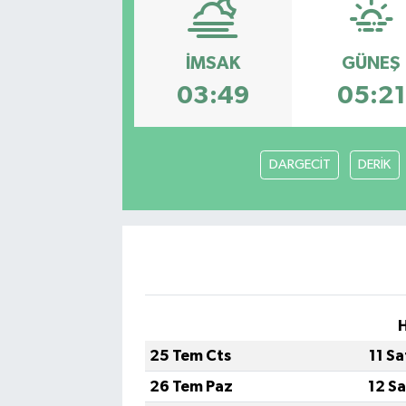
Eğitim
İMSAK
GÜNEŞ
Sağlık
03:49
05:21
Dünya
DARGECİT
DERİK
Magazin
Gündem
Kültür & Sanat
Teknoloji
H
25 Tem Cts
11 S
Bilim
26 Tem Paz
12 S
Genel