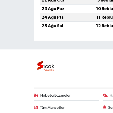
22 Ağu Cts
9 Rebiu
23 Ağu Paz
10 Rebi
24 Ağu Pts
11 Rebi
25 Ağu Sal
12 Rebi
Nöbetçi Eczaneler
H
Tüm Manşetler
So