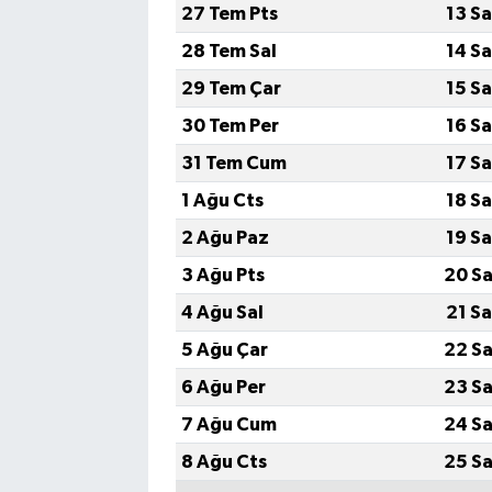
27 Tem Pts
13 S
28 Tem Sal
14 S
Bilim, Teknoloji
29 Tem Çar
15 S
30 Tem Per
16 S
31 Tem Cum
17 S
1 Ağu Cts
18 S
2 Ağu Paz
19 S
3 Ağu Pts
20 Sa
4 Ağu Sal
21 S
5 Ağu Çar
22 Sa
6 Ağu Per
23 Sa
7 Ağu Cum
24 Sa
8 Ağu Cts
25 Sa