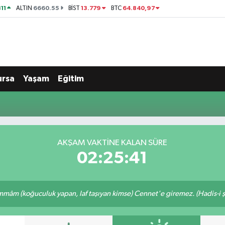
11
6660.55
13.779
64.840,97
ALTIN
BİST
BTC
ursa
Yaşam
Eğitim
AKŞAM VAKTINE KALAN SÜRE
02:25:40
mâm (koğuculuk yapan, laf taşıyan kimse) Cennet'e giremez. (Hadis-i şe