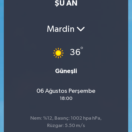
ŞU AN
Eğitim
Sağlık
Mardin
Dünya
°
36
Magazin
Gündem
Güneşli
Kültür & Sanat
06 Ağustos Perşembe
18:00
Teknoloji
Bilim
Nem: %12, Basınç: 1002 hpa hPa,
Rüzgar: 5.50 m/s
Genel