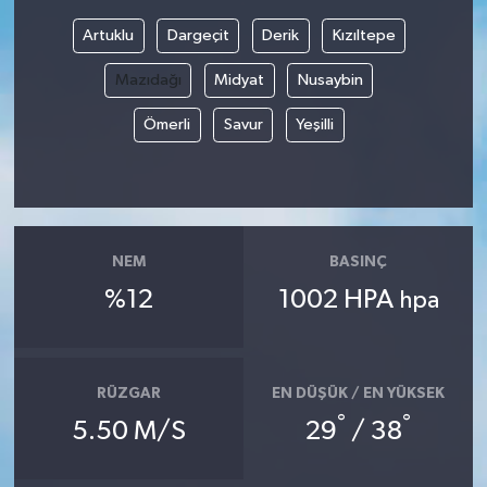
Artuklu
Dargeçit
Derik
Kızıltepe
Bilim, Teknoloji
Mazıdağı
Midyat
Nusaybin
Ömerli
Savur
Yeşilli
NEM
BASINÇ
%12
1002 HPA
hpa
RÜZGAR
EN DÜŞÜK / EN YÜKSEK
°
°
5.50 M/S
29
/ 38