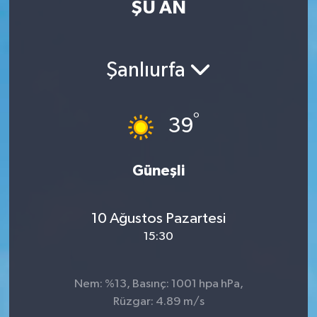
ŞU AN
Eğitim
Sağlık
Şanlıurfa
Dünya
°
39
Magazin
Gündem
Güneşli
Kültür & Sanat
10 Ağustos Pazartesi
15:30
Teknoloji
Bilim
Nem: %13, Basınç: 1001 hpa hPa,
Rüzgar: 4.89 m/s
Genel