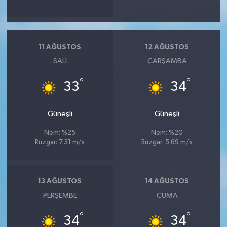
11 AĞUSTOS
12 AĞUSTOS
SALI
ÇARŞAMBA
°
°
33
34
Güneşli
Güneşli
Nem: %25
Nem: %20
Rüzgar: 7.31 m/s
Rüzgar: 5.69 m/s
13 AĞUSTOS
14 AĞUSTOS
PERŞEMBE
CUMA
°
°
34
34