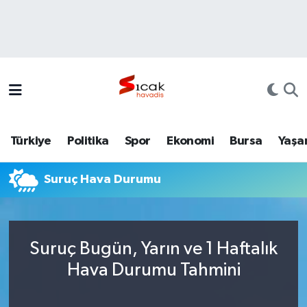
Bursa
Nöbetçi Eczaneler
Yerel
Hava Durumu
Yaşam
Trafik Durumu
Türkiye
Politika
Spor
Ekonomi
Bursa
Yaşa
Siyaset
Süper Lig Puan Durumu ve Fikstür
Suruç Hava Durumu
Politika
Tüm Manşetler
Spor
Son Dakika Haberleri
Suruç Bugün, Yarın ve 1 Haftalık
Türkiye
Haber Arşivi
Hava Durumu Tahmini
Ekonomi