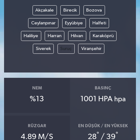
Akçakale
Birecik
Bozova
Bilim, Teknoloji
Ceylanpınar
Eyyübiye
Halfeti
Haliliye
Harran
Hilvan
Karaköprü
Siverek
Suruç
Viranşehir
NEM
BASINÇ
%13
1001 HPA
hpa
RÜZGAR
EN DÜŞÜK / EN YÜKSEK
°
°
4.89 M/S
28
/ 39