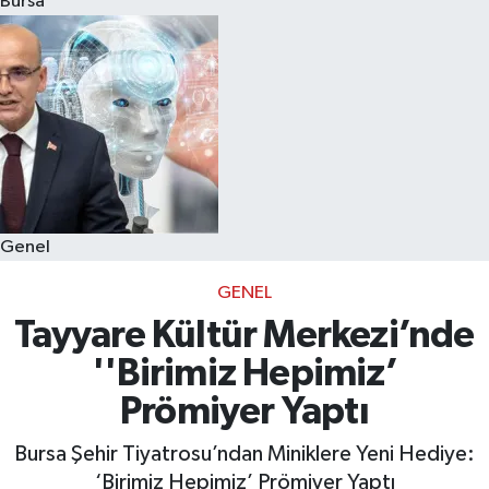
Bursa
Eğitim
Sağlık
Dünya
Magazin
Genel
Gündem
GENEL
Kültür & Sanat
Tayyare Kültür Merkezi’nde
''Birimiz Hepimiz’
Teknoloji
Prömiyer Yaptı
Bilim
Bursa Şehir Tiyatrosu’ndan Miniklere Yeni Hediye:
‘Birimiz Hepimiz’ Prömiyer Yaptı
Genel