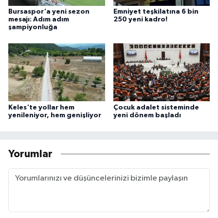
Bursaspor'a yeni sezon
Emniyet teşkilatına 6 bin
mesajı: Adım adım
250 yeni kadro!
şampiyonluğa
Keles'te yollar hem
Çocuk adalet sisteminde
yenileniyor, hem genişliyor
yeni dönem başladı
Yorumlar