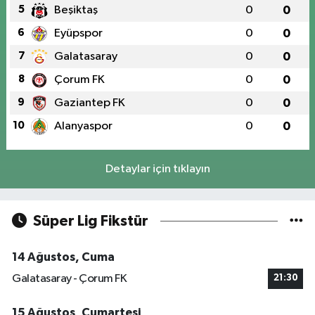
5
Beşiktaş
0
0
6
Eyüpspor
0
0
7
Galatasaray
0
0
8
Çorum FK
0
0
9
Gaziantep FK
0
0
10
Alanyaspor
0
0
Detaylar için tıklayın
Süper Lig Fikstür
14 Ağustos, Cuma
Galatasaray - Çorum FK
21:30
15 Ağustos, Cumartesi