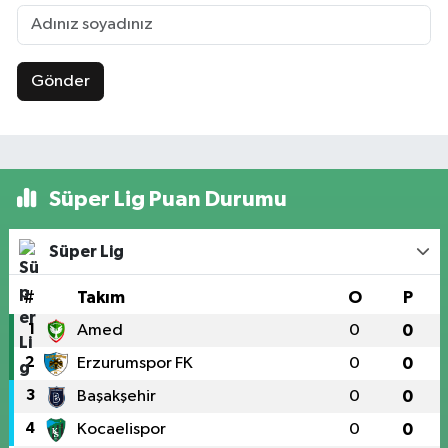
Gönder
Süper Lig Puan Durumu
Süper Lig
#
Takım
O
P
1
Amed
0
0
2
Erzurumspor FK
0
0
3
Başakşehir
0
0
4
Kocaelispor
0
0