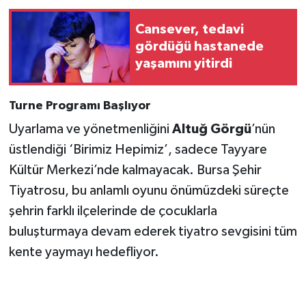
Cansever, tedavi
gördüğü hastanede
yaşamını yitirdi
Turne Programı Başlıyor
Uyarlama ve yönetmenliğini
Altuğ Görgü
’nün
üstlendiği ‘Birimiz Hepimiz’, sadece Tayyare
Kültür Merkezi’nde kalmayacak. Bursa Şehir
Tiyatrosu, bu anlamlı oyunu önümüzdeki süreçte
şehrin farklı ilçelerinde de çocuklarla
buluşturmaya devam ederek tiyatro sevgisini tüm
kente yaymayı hedefliyor.