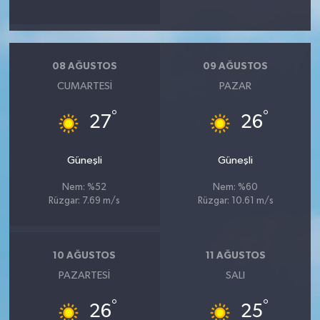
08 AĞUSTOS
09 AĞUSTOS
CUMARTESI
PAZAR
°
°
27
26
Güneşli
Güneşli
Nem: %52
Nem: %60
Rüzgar: 7.69 m/s
Rüzgar: 10.61 m/s
10 AĞUSTOS
11 AĞUSTOS
PAZARTESI
SALI
°
°
26
25