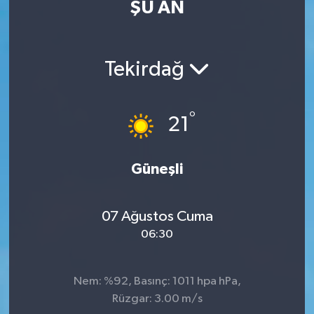
ŞU AN
Eğitim
Sağlık
Tekirdağ
Dünya
°
21
Magazin
Gündem
Güneşli
Kültür & Sanat
07 Ağustos Cuma
06:30
Teknoloji
Bilim
Nem: %92, Basınç: 1011 hpa hPa,
Rüzgar: 3.00 m/s
Genel