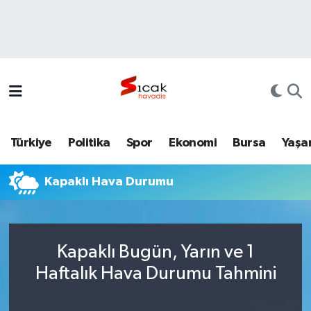
Bursa
Nöbetçi Eczaneler
Yerel
Hava Durumu
Yaşam
Trafik Durumu
Türkiye
Politika
Spor
Ekonomi
Bursa
Yaşa
Siyaset
Süper Lig Puan Durumu ve Fikstür
Kapaklı Hava Durumu
Politika
Tüm Manşetler
Spor
Son Dakika Haberleri
Kapaklı Bugün, Yarın ve 1
Türkiye
Haber Arşivi
Haftalık Hava Durumu Tahmini
Ekonomi