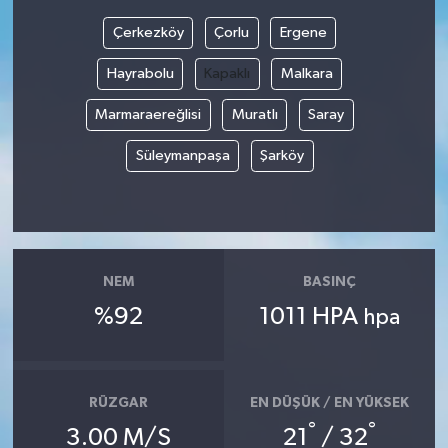
Çerkezköy
Çorlu
Ergene
Bilim, Teknoloji
Hayrabolu
Kapaklı
Malkara
Marmaraereğlisi
Muratlı
Saray
Süleymanpaşa
Şarköy
NEM
BASINÇ
%92
1011 HPA
hpa
RÜZGAR
EN DÜŞÜK / EN YÜKSEK
°
°
3.00 M/S
21
/ 32