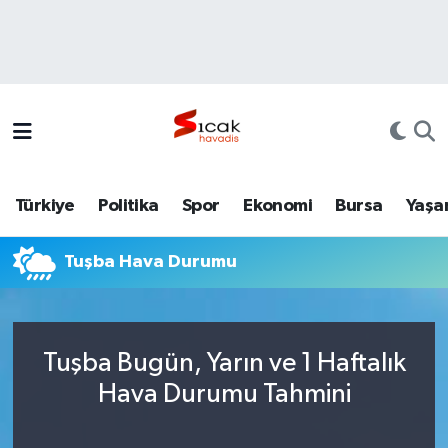
Bursa
Nöbetçi Eczaneler
Yerel
Hava Durumu
Yaşam
Trafik Durumu
Türkiye
Politika
Spor
Ekonomi
Bursa
Yaşa
Siyaset
Süper Lig Puan Durumu ve Fikstür
Tuşba Hava Durumu
Politika
Tüm Manşetler
Spor
Son Dakika Haberleri
Tuşba Bugün, Yarın ve 1 Haftalık
Türkiye
Haber Arşivi
Hava Durumu Tahmini
Ekonomi