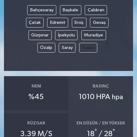
Bahçesaray
Başkale
Çaldıran
Bilim, Teknoloji
Çatak
Edremit
Erciş
Gevaş
Gürpınar
İpekyolu
Muradiye
Özalp
Saray
Tuşba
NEM
BASINÇ
%45
1010 HPA
hpa
RÜZGAR
EN DÜŞÜK / EN YÜKSEK
°
°
3.39 M/S
18
/ 28