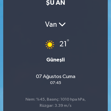
ŞU AN
Eğitim
Sağlık
Van
Dünya
°
21
Magazin
Gündem
Güneşli
Kültür & Sanat
07 Ağustos Cuma
07:45
Teknoloji
Bilim
Nem: %45, Basınç: 1010 hpa hPa,
Rüzgar: 3.39 m/s
Genel