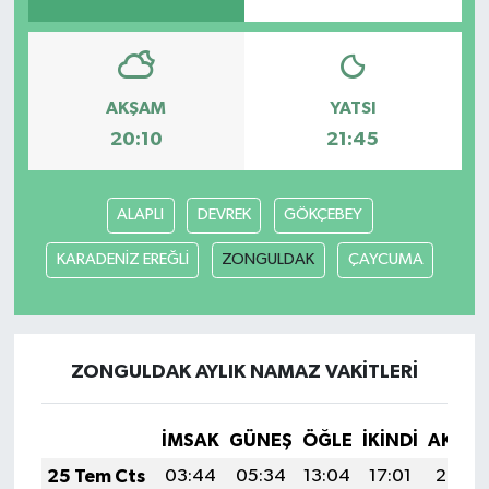
Bilim, Teknoloji
AKŞAM
YATSI
20:10
21:45
ALAPLI
DEVREK
GÖKÇEBEY
KARADENİZ EREĞLİ
ZONGULDAK
ÇAYCUMA
ZONGULDAK AYLIK NAMAZ VAKITLERI
İMSAK
GÜNEŞ
ÖĞLE
İKINDI
AKŞA
25 Tem Cts
03:44
05:34
13:04
17:01
20:25