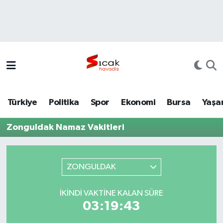
Bursa
Nöbetçi Eczaneler
Yerel
Hava Durumu
Yaşam
Trafik Durumu
Türkiye
Politika
Spor
Ekonomi
Bursa
Yaşa
Siyaset
Süper Lig Puan Durumu ve Fikstür
Zonguldak Namaz Vakitleri
Politika
Tüm Manşetler
Spor
Son Dakika Haberleri
ZONGULDAK
Türkiye
Haber Arşivi
İKINDI VAKTINE KALAN SÜRE
03:19:43
Ekonomi