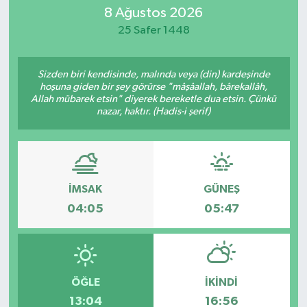
8 Ağustos 2026
Eğitim
25 Safer 1448
Sağlık
Sizden biri kendisinde, malında veya (din) kardeşinde
hoşuna giden bir şey görürse "mâşâallah, bârekallâh,
Dünya
Allah mübarek etsin" diyerek bereketle dua etsin. Çünkü
nazar, haktır. (Hadis-i şerif)
Magazin
Gündem
İMSAK
GÜNEŞ
Kültür & Sanat
04:05
05:47
Teknoloji
Bilim
ÖĞLE
İKINDI
13:04
16:56
Genel