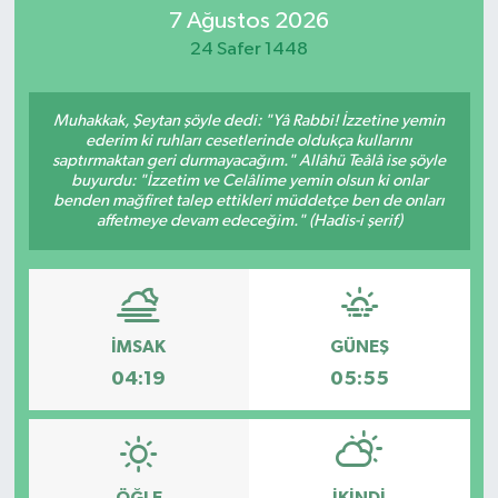
7 Ağustos 2026
Eğitim
24 Safer 1448
Sağlık
Muhakkak, Şeytan şöyle dedi: "Yâ Rabbi! İzzetine yemin
ederim ki ruhları cesetlerinde oldukça kullarını
Dünya
saptırmaktan geri durmayacağım." Allâhü Teâlâ ise şöyle
buyurdu: "İzzetim ve Celâlime yemin olsun ki onlar
benden mağfiret talep ettikleri müddetçe ben de onları
Magazin
affetmeye devam edeceğim." (Hadis-i şerif)
Gündem
Kültür & Sanat
İMSAK
GÜNEŞ
04:19
05:55
Teknoloji
Bilim
Genel
ÖĞLE
İKINDI