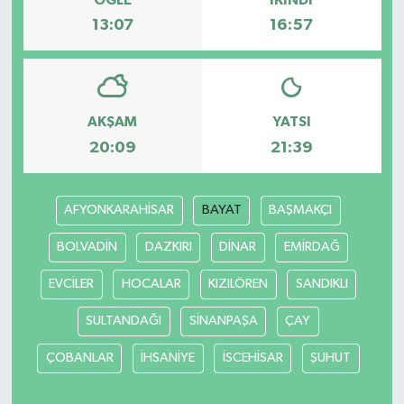
13:07
16:57
Bilim, Teknoloji
AKŞAM
YATSI
20:09
21:39
AFYONKARAHİSAR
BAYAT
BAŞMAKÇI
BOLVADİN
DAZKIRI
DİNAR
EMİRDAĞ
EVCİLER
HOCALAR
KIZILÖREN
SANDIKLI
SULTANDAĞI
SİNANPAŞA
ÇAY
ÇOBANLAR
İHSANİYE
İSCEHİSAR
ŞUHUT