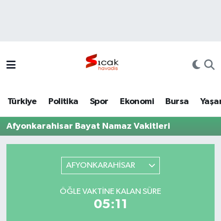
Bursa
Nöbetçi Eczaneler
Yerel
Hava Durumu
Yaşam
Trafik Durumu
Türkiye
Politika
Spor
Ekonomi
Bursa
Yaşa
Siyaset
Süper Lig Puan Durumu ve Fikstür
Afyonkarahisar Bayat Namaz Vakitleri
Politika
Tüm Manşetler
Spor
Son Dakika Haberleri
AFYONKARAHİSAR
Türkiye
Haber Arşivi
ÖĞLE VAKTINE KALAN SÜRE
05:11
Ekonomi