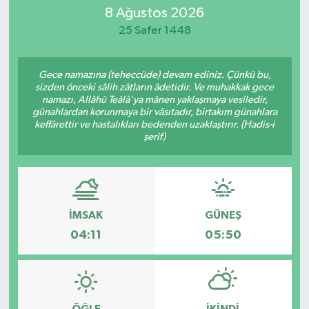
8 Ağustos 2026
Eğitim
25 Safer 1448
Sağlık
Gece namazına (teheccüde) devam ediniz. Çünkü bu,
sizden önceki sâlih zâtların âdetidir. Ve muhakkak gece
Dünya
namazı, Allâhü Teâlâ'ya mânen yaklaşmaya vesîledir,
günahlardan korunmaya bir vâsıtadır, birtakım günahlara
keffârettir ve hastalıkları bedenden uzaklaştırır. (Hadis-i
Magazin
şerif)
Gündem
Kültür & Sanat
İMSAK
GÜNEŞ
04:11
05:50
Teknoloji
Bilim
Genel
ÖĞLE
İKINDI