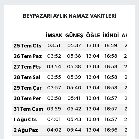
BEYPAZARI AYLIK NAMAZ VAKITLERI
İMSAK
GÜNEŞ
ÖĞLE
İKINDI
AKŞA
25 Tem Cts
03:51
05:37
13:04
16:59
20:21
26 Tem Paz
03:52
05:38
13:04
16:58
20:20
27 Tem Pts
03:54
05:38
13:04
16:58
20:19
28 Tem Sal
03:55
05:39
13:04
16:58
20:18
29 Tem Çar
03:57
05:40
13:04
16:58
20:17
30 Tem Per
03:58
05:41
13:04
16:57
20:16
31 Tem Cum
03:59
05:42
13:04
16:57
20:15
1 Ağu Cts
04:01
05:43
13:04
16:57
20:14
2 Ağu Paz
04:02
05:44
13:04
16:56
20:13