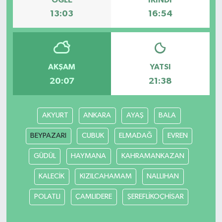
13:03
16:54
Bilim, Teknoloji
AKŞAM
YATSI
20:07
21:38
AKYURT
ANKARA
AYAŞ
BALA
BEYPAZARI
CUBUK
ELMADAĞ
EVREN
GÜDÜL
HAYMANA
KAHRAMANKAZAN
KALECİK
KIZILCAHAMAM
NALLIHAN
POLATLI
ÇAMLIDERE
ŞEREFLİKOÇHİSAR