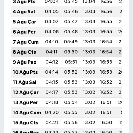
3 Ağu Pts
04:04
05:45
13:04
16:56
20:12
4 Ağu Sal
04:05
05:46
13:03
16:56
20:11
5 Ağu Çar
04:07
05:47
13:03
16:55
20:10
6 Ağu Per
04:08
05:48
13:03
16:55
20:09
7 Ağu Cum
04:10
05:49
13:03
16:54
20:08
8 Ağu Cts
04:11
05:50
13:03
16:54
20:07
9 Ağu Paz
04:12
05:51
13:03
16:53
20:05
10 Ağu Pts
04:14
05:52
13:03
16:53
20:04
11 Ağu Sal
04:15
05:53
13:03
16:52
20:03
12 Ağu Çar
04:17
05:53
13:02
16:52
20:02
13 Ağu Per
04:18
05:54
13:02
16:51
20:00
14 Ağu Cum
04:20
05:55
13:02
16:51
19:59
15 Ağu Cts
04:21
05:56
13:02
16:50
19:58
16 Ağu Paz
04:22
05:57
13:02
16:50
19:56