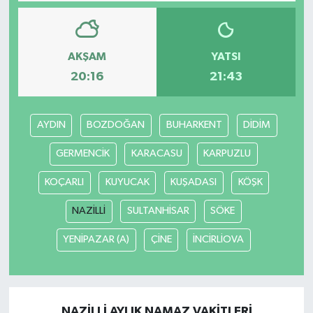
Bilim, Teknoloji
AKŞAM
YATSI
20:16
21:43
AYDIN
BOZDOĞAN
BUHARKENT
DİDİM
GERMENCİK
KARACASU
KARPUZLU
KOÇARLI
KUYUCAK
KUŞADASI
KÖŞK
NAZİLLİ
SULTANHİSAR
SÖKE
YENİPAZAR (A)
ÇİNE
İNCİRLİOVA
NAZİLLİ AYLIK NAMAZ VAKITLERI