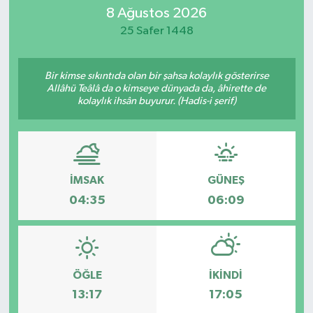
8 Ağustos 2026
Eğitim
25 Safer 1448
Sağlık
Bir kimse sıkıntıda olan bir şahsa kolaylık gösterirse
Allâhü Teâlâ da o kimseye dünyada da, âhirette de
Dünya
kolaylık ihsân buyurur. (Hadis-i şerif)
Magazin
Gündem
İMSAK
GÜNEŞ
04:35
06:09
Kültür & Sanat
Teknoloji
Bilim
ÖĞLE
İKINDI
13:17
17:05
Genel