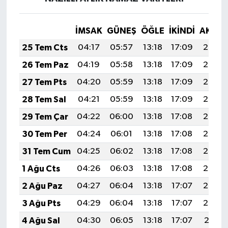
İMSAK
GÜNEŞ
ÖĞLE
İKINDI
AKŞA
25 Tem Cts
04:17
05:57
13:18
17:09
20:30
26 Tem Paz
04:19
05:58
13:18
17:09
20:29
27 Tem Pts
04:20
05:59
13:18
17:09
20:28
28 Tem Sal
04:21
05:59
13:18
17:09
20:27
29 Tem Çar
04:22
06:00
13:18
17:08
20:26
30 Tem Per
04:24
06:01
13:18
17:08
20:25
31 Tem Cum
04:25
06:02
13:18
17:08
20:25
1 Ağu Cts
04:26
06:03
13:18
17:08
20:24
2 Ağu Paz
04:27
06:04
13:18
17:07
20:23
3 Ağu Pts
04:29
06:04
13:18
17:07
20:22
4 Ağu Sal
04:30
06:05
13:18
17:07
20:21