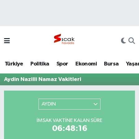
Bursa
Nöbetçi Eczaneler
Yerel
Hava Durumu
Yaşam
Trafik Durumu
Türkiye
Politika
Spor
Ekonomi
Bursa
Yaşa
Siyaset
Süper Lig Puan Durumu ve Fikstür
Aydin Nazilli Namaz Vakitleri
Politika
Tüm Manşetler
Spor
Son Dakika Haberleri
AYDIN
Türkiye
Haber Arşivi
İMSAK VAKTINE KALAN SÜRE
06:48:16
Ekonomi