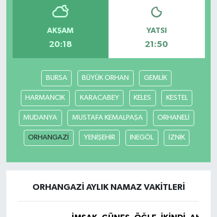
Bilim, Teknoloji
AKŞAM
YATSI
20:18
21:50
BURSA
BÜYÜK ORHAN
GEMLİK
HARMANCIK
KARACABEY
KELES
KESTEL
MUDANYA
MUSTAFA KEMALPAŞA
ORHANELİ
ORHANGAZİ
YENİŞEHİR
İNEGÖL
İZNİK
ORHANGAZİ AYLIK NAMAZ VAKITLERI