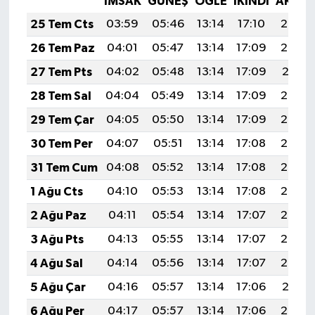
İMSAK
GÜNEŞ
ÖĞLE
İKINDI
AKŞA
25 Tem Cts
03:59
05:46
13:14
17:10
20:32
26 Tem Paz
04:01
05:47
13:14
17:09
20:32
27 Tem Pts
04:02
05:48
13:14
17:09
20:31
28 Tem Sal
04:04
05:49
13:14
17:09
20:30
29 Tem Çar
04:05
05:50
13:14
17:09
20:29
30 Tem Per
04:07
05:51
13:14
17:08
20:28
31 Tem Cum
04:08
05:52
13:14
17:08
20:27
1 Ağu Cts
04:10
05:53
13:14
17:08
20:26
2 Ağu Paz
04:11
05:54
13:14
17:07
20:25
3 Ağu Pts
04:13
05:55
13:14
17:07
20:24
4 Ağu Sal
04:14
05:56
13:14
17:07
20:22
5 Ağu Çar
04:16
05:57
13:14
17:06
20:21
6 Ağu Per
04:17
05:57
13:14
17:06
20:20