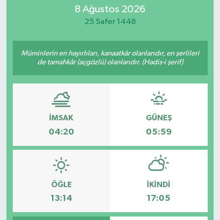
8 Ağustos 2026
Eğitim
25 Safer 1448
Sağlık
Müminlerin en hayırlıları, kanaatkâr olanlarıdır, en şerlileri
de tamahkâr (açgözlü) olanlarıdır. (Hadis-i şerif)
Dünya
Magazin
Gündem
İMSAK
GÜNEŞ
04:20
05:59
Kültür & Sanat
Teknoloji
ÖĞLE
İKINDI
Bilim
13:14
17:05
Genel