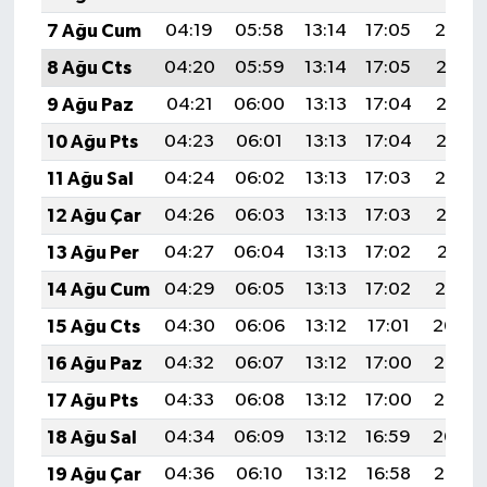
7 Ağu Cum
04:19
05:58
13:14
17:05
20:19
8 Ağu Cts
04:20
05:59
13:14
17:05
20:18
9 Ağu Paz
04:21
06:00
13:13
17:04
20:16
10 Ağu Pts
04:23
06:01
13:13
17:04
20:15
11 Ağu Sal
04:24
06:02
13:13
17:03
20:14
12 Ağu Çar
04:26
06:03
13:13
17:03
20:13
13 Ağu Per
04:27
06:04
13:13
17:02
20:11
14 Ağu Cum
04:29
06:05
13:13
17:02
20:10
15 Ağu Cts
04:30
06:06
13:12
17:01
20:09
16 Ağu Paz
04:32
06:07
13:12
17:00
20:07
17 Ağu Pts
04:33
06:08
13:12
17:00
20:06
18 Ağu Sal
04:34
06:09
13:12
16:59
20:04
19 Ağu Çar
04:36
06:10
13:12
16:58
20:03