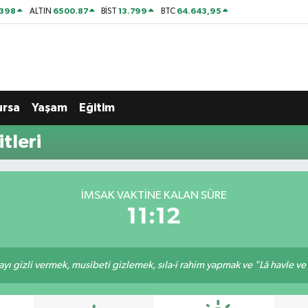
2398
6500.87
13.799
64.643,95
ALTIN
BİST
BTC
ursa
Yaşam
Eğitim
tleri
İMSAK VAKTINE KALAN SÜRE
11:11
ı gizli vermek, musibeti gizlemek, sıla-i rahim yapmak ve "Lâ havle ve lâ