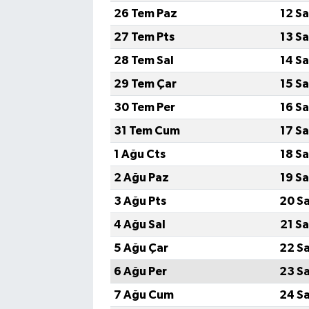
26 Tem Paz
12 S
Bilim, Teknoloji
27 Tem Pts
13 S
28 Tem Sal
14 S
29 Tem Çar
15 S
30 Tem Per
16 S
31 Tem Cum
17 S
1 Ağu Cts
18 S
2 Ağu Paz
19 S
3 Ağu Pts
20 S
4 Ağu Sal
21 S
5 Ağu Çar
22 S
6 Ağu Per
23 S
7 Ağu Cum
24 S