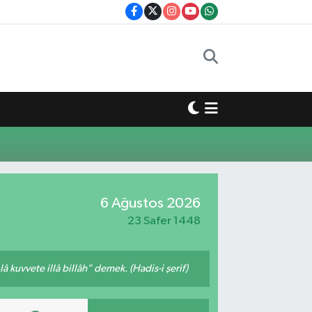
6 Ağustos 2026
23 Safer 1448
 kuvvete illâ billâh" demek. (Hadis-i şerif)