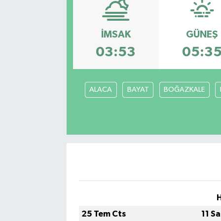
Eğitim
İMSAK
GÜNEŞ
Sağlık
03:53
05:3
Dünya
ALACA
BAYAT
BOĞAZKALE
Magazin
Gündem
Kültür & Sanat
Teknoloji
Bilim
25 Tem Cts
11 S
Genel