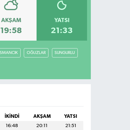
AKŞAM
YATSI
19:58
21:33
SMANCIK
OĞUZLAR
SUNGURLU
İKINDI
AKŞAM
YATSI
16:48
20:11
21:51