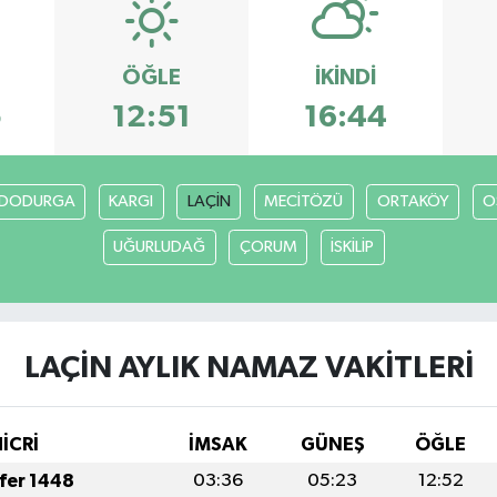
ÖĞLE
İKINDI
5
12:51
16:44
DODURGA
KARGI
LAÇİN
MECİTÖZÜ
ORTAKÖY
O
UĞURLUDAĞ
ÇORUM
İSKİLİP
LAÇİN AYLIK NAMAZ VAKITLERI
HİCRİ
İMSAK
GÜNEŞ
ÖĞLE
afer 1448
03:36
05:23
12:52