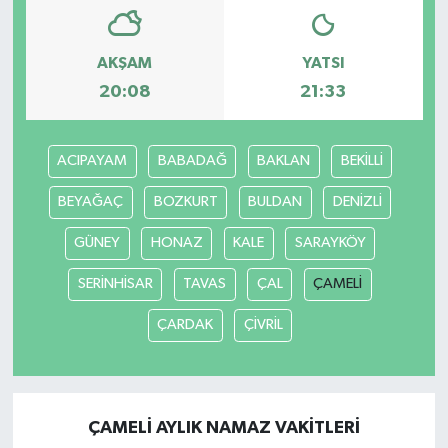
Bilim, Teknoloji
AKŞAM
YATSI
20:08
21:33
ACIPAYAM
BABADAĞ
BAKLAN
BEKİLLİ
BEYAĞAÇ
BOZKURT
BULDAN
DENİZLİ
GÜNEY
HONAZ
KALE
SARAYKÖY
SERİNHİSAR
TAVAS
ÇAL
ÇAMELİ
ÇARDAK
ÇİVRİL
ÇAMELİ AYLIK NAMAZ VAKITLERI