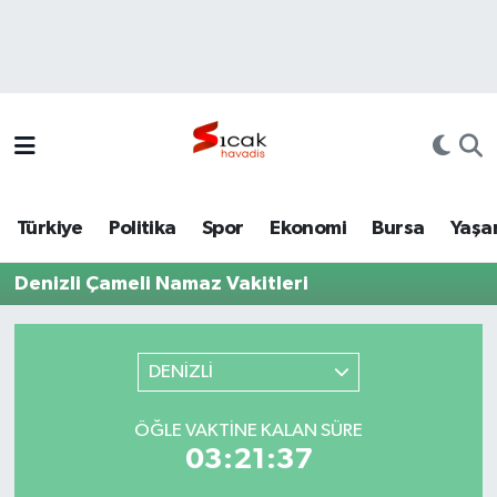
Bursa
Nöbetçi Eczaneler
Yerel
Hava Durumu
Yaşam
Trafik Durumu
Türkiye
Politika
Spor
Ekonomi
Bursa
Yaşa
Siyaset
Süper Lig Puan Durumu ve Fikstür
Denizli Çameli Namaz Vakitleri
Politika
Tüm Manşetler
Spor
Son Dakika Haberleri
DENİZLİ
Türkiye
Haber Arşivi
ÖĞLE VAKTINE KALAN SÜRE
03:21:37
Ekonomi