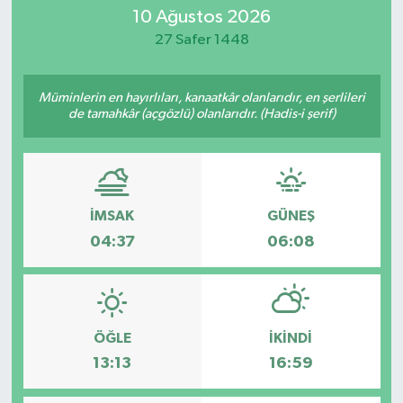
10 Ağustos 2026
Eğitim
27 Safer 1448
Sağlık
Müminlerin en hayırlıları, kanaatkâr olanlarıdır, en şerlileri
de tamahkâr (açgözlü) olanlarıdır. (Hadis-i şerif)
Dünya
Magazin
Gündem
İMSAK
GÜNEŞ
04:37
06:08
Kültür & Sanat
Teknoloji
ÖĞLE
İKINDI
Bilim
13:13
16:59
Genel