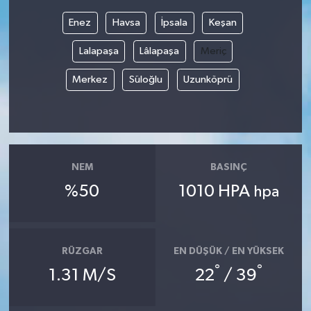
Enez
Havsa
İpsala
Keşan
Bilim, Teknoloji
Lalapaşa
Lâlapaşa
Meriç
Merkez
Süloğlu
Uzunköprü
NEM
BASINÇ
%50
1010 HPA
hpa
RÜZGAR
EN DÜŞÜK / EN YÜKSEK
°
°
1.31 M/S
22
/ 39