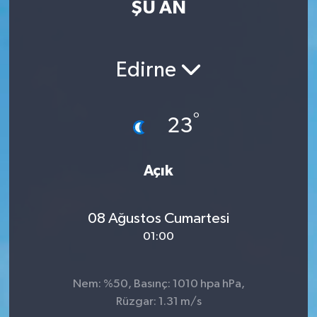
ŞU AN
Eğitim
Sağlık
Edirne
Dünya
°
23
Magazin
Gündem
Açık
Kültür & Sanat
08 Ağustos Cumartesi
01:00
Teknoloji
Bilim
Nem: %50, Basınç: 1010 hpa hPa,
Rüzgar: 1.31 m/s
Genel