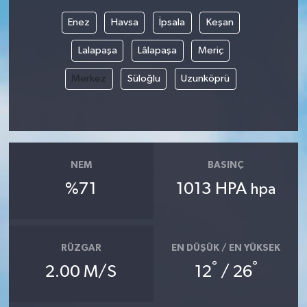
Enez
Havsa
İpsala
Keşan
Bilim, Teknoloji
Lalapaşa
Lâlapaşa
Meriç
Merkez
Süloğlu
Uzunköprü
NEM
BASINÇ
%71
1013 HPA
hpa
RÜZGAR
EN DÜŞÜK / EN YÜKSEK
°
°
2.00 M/S
12
/ 26