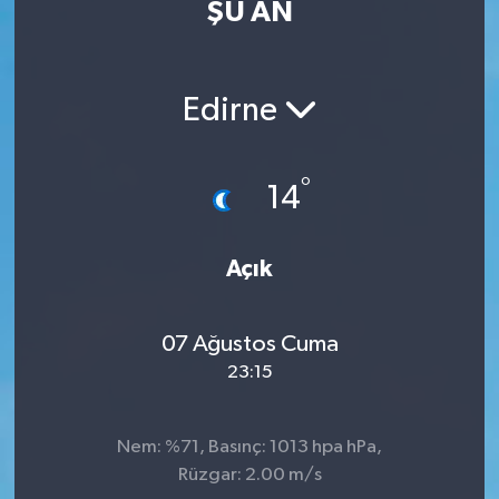
ŞU AN
Eğitim
Sağlık
Edirne
Dünya
°
14
Magazin
Gündem
Açık
Kültür & Sanat
07 Ağustos Cuma
23:15
Teknoloji
Bilim
Nem: %71, Basınç: 1013 hpa hPa,
Rüzgar: 2.00 m/s
Genel