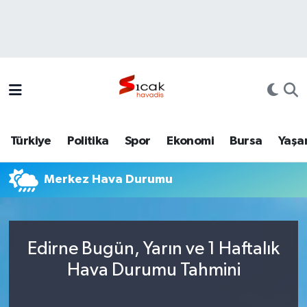
Bursa
Nöbetçi Eczaneler
Yerel
Hava Durumu
Yaşam
Trafik Durumu
Türkiye
Politika
Spor
Ekonomi
Bursa
Yaşa
Siyaset
Süper Lig Puan Durumu ve Fikstür
Merkez Hava Durumu
Politika
Tüm Manşetler
Spor
Son Dakika Haberleri
Edirne Bugün, Yarın ve 1 Haftalık
Türkiye
Haber Arşivi
Hava Durumu Tahmini
Ekonomi