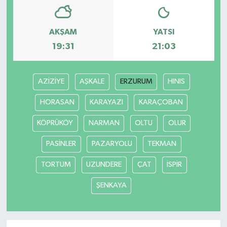
Bilim, Teknoloji
AKŞAM
YATSI
19:31
21:03
AZİZİYE
AŞKALE
ERZURUM
HINIS
HORASAN
KARAYAZI
KARAÇOBAN
KÖPRÜKÖY
NARMAN
OLTU
OLUR
PASİNLER
PAZARYOLU
TEKMAN
TORTUM
UZUNDERE
ÇAT
İSPİR
ŞENKAYA