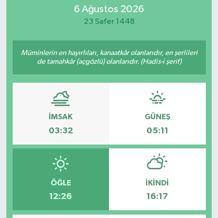
6 Ağustos 2026
Eğitim
23 Safer 1448
Sağlık
Müminlerin en hayırlıları, kanaatkâr olanlarıdır, en şerlileri
de tamahkâr (açgözlü) olanlarıdır. (Hadis-i şerif)
Dünya
Magazin
Gündem
İMSAK
GÜNEŞ
03:32
05:11
Kültür & Sanat
Teknoloji
ÖĞLE
İKINDI
Bilim
12:26
16:17
Genel