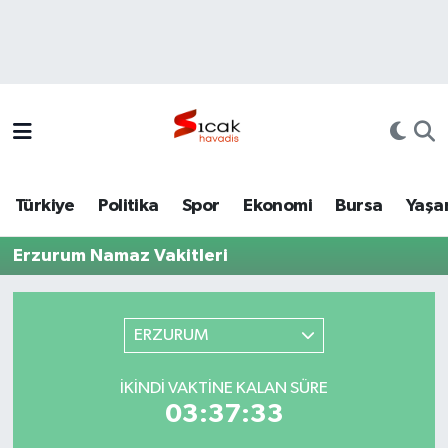
Bursa
Nöbetçi Eczaneler
Yerel
Hava Durumu
Yaşam
Trafik Durumu
Türkiye
Politika
Spor
Ekonomi
Bursa
Yaşa
Siyaset
Süper Lig Puan Durumu ve Fikstür
Erzurum Namaz Vakitleri
Politika
Tüm Manşetler
Spor
Son Dakika Haberleri
ERZURUM
Türkiye
Haber Arşivi
İKINDI VAKTINE KALAN SÜRE
03:37:33
Ekonomi