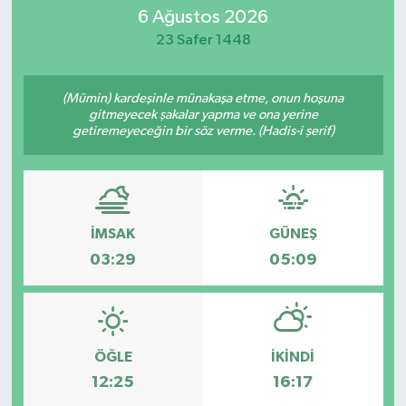
6 Ağustos 2026
Eğitim
23 Safer 1448
Sağlık
(Mümin) kardeşinle münakaşa etme, onun hoşuna
gitmeyecek şakalar yapma ve ona yerine
Dünya
getiremeyeceğin bir söz verme. (Hadis-i şerif)
Magazin
Gündem
İMSAK
GÜNEŞ
03:29
05:09
Kültür & Sanat
Teknoloji
Bilim
ÖĞLE
İKINDI
12:25
16:17
Genel