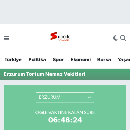
Bursa
Nöbetçi Eczaneler
Yerel
Hava Durumu
Yaşam
Trafik Durumu
Türkiye
Politika
Spor
Ekonomi
Bursa
Yaşa
Siyaset
Süper Lig Puan Durumu ve Fikstür
Erzurum Tortum Namaz Vakitleri
Politika
Tüm Manşetler
Spor
Son Dakika Haberleri
ERZURUM
Türkiye
Haber Arşivi
ÖĞLE VAKTINE KALAN SÜRE
06:48:24
Ekonomi