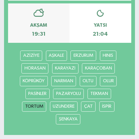
Bilim, Teknoloji
AKŞAM
YATSI
19:31
21:04
AZİZİYE
AŞKALE
ERZURUM
HINIS
HORASAN
KARAYAZI
KARAÇOBAN
KÖPRÜKÖY
NARMAN
OLTU
OLUR
PASİNLER
PAZARYOLU
TEKMAN
TORTUM
UZUNDERE
ÇAT
İSPİR
ŞENKAYA