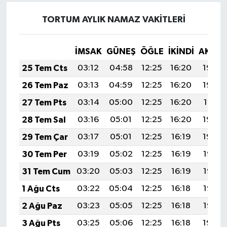
TORTUM AYLIK NAMAZ VAKITLERI
İMSAK
GÜNEŞ
ÖĞLE
İKINDI
AKŞA
25 Tem Cts
03:12
04:58
12:25
16:20
19:43
26 Tem Paz
03:13
04:59
12:25
16:20
19:42
27 Tem Pts
03:14
05:00
12:25
16:20
19:41
28 Tem Sal
03:16
05:01
12:25
16:20
19:40
29 Tem Çar
03:17
05:01
12:25
16:19
19:39
30 Tem Per
03:19
05:02
12:25
16:19
19:38
31 Tem Cum
03:20
05:03
12:25
16:19
19:37
1 Ağu Cts
03:22
05:04
12:25
16:18
19:36
2 Ağu Paz
03:23
05:05
12:25
16:18
19:35
3 Ağu Pts
03:25
05:06
12:25
16:18
19:34