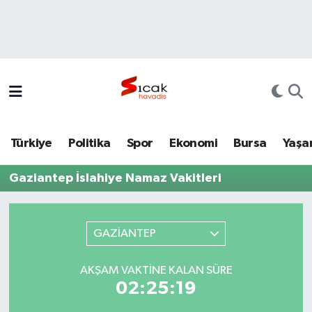
Bursa
Nöbetçi Eczaneler
Yerel
Hava Durumu
Yaşam
Trafik Durumu
Türkiye
Politika
Spor
Ekonomi
Bursa
Yaşa
Siyaset
Süper Lig Puan Durumu ve Fikstür
Gaziantep İslahiye Namaz Vakitleri
Politika
Tüm Manşetler
Spor
Son Dakika Haberleri
GAZİANTEP
Türkiye
Haber Arşivi
AKŞAM VAKTINE KALAN SÜRE
02:25:19
Ekonomi