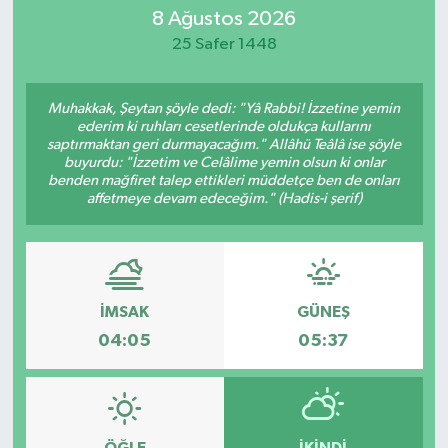
8 Ağustos 2026
Eğitim
25 Safer 1448
Sağlık
Muhakkak, Şeytan şöyle dedi: "Yâ Rabbi! İzzetine yemin
ederim ki ruhları cesetlerinde oldukça kullarını
Dünya
saptırmaktan geri durmayacağım." Allâhü Teâlâ ise şöyle
buyurdu: "İzzetim ve Celâlime yemin olsun ki onlar
benden mağfiret talep ettikleri müddetçe ben de onları
Magazin
affetmeye devam edeceğim." (Hadis-i şerif)
Gündem
Kültür & Sanat
İMSAK
GÜNEŞ
04:05
05:37
Teknoloji
Bilim
Genel
ÖĞLE
İKINDI