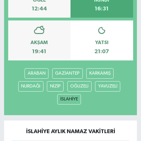
12:44
16:31
Bilim, Teknoloji
AKŞAM
YATSI
19:41
21:07
ARABAN
GAZİANTEP
KARKAMIŞ
NURDAĞI
NİZİP
OĞUZELİ
YAVUZELİ
İSLAHİYE
İSLAHİYE AYLIK NAMAZ VAKITLERI