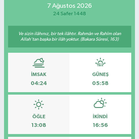
7 Ağustos 2026
Eğitim
24 Safer 1448
Sağlık
Ve sizin ilâhınız, bir tek ilâhtır. Rahmân ve Rahîm olan
Allah'tan başka bir ilâh yoktur. (Bakara Sûresi, 163)
Dünya
Magazin
Gündem
İMSAK
GÜNEŞ
04:24
05:58
Kültür & Sanat
Teknoloji
ÖĞLE
İKINDI
Bilim
13:08
16:56
Genel