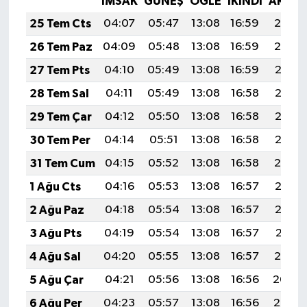
İMSAK
GÜNEŞ
ÖĞLE
İKINDI
AKŞA
25 Tem Cts
04:07
05:47
13:08
16:59
20:19
26 Tem Paz
04:09
05:48
13:08
16:59
20:19
27 Tem Pts
04:10
05:49
13:08
16:59
20:18
28 Tem Sal
04:11
05:49
13:08
16:58
20:17
29 Tem Çar
04:12
05:50
13:08
16:58
20:16
30 Tem Per
04:14
05:51
13:08
16:58
20:15
31 Tem Cum
04:15
05:52
13:08
16:58
20:14
1 Ağu Cts
04:16
05:53
13:08
16:57
20:13
2 Ağu Paz
04:18
05:54
13:08
16:57
20:12
3 Ağu Pts
04:19
05:54
13:08
16:57
20:11
4 Ağu Sal
04:20
05:55
13:08
16:57
20:10
5 Ağu Çar
04:21
05:56
13:08
16:56
20:09
6 Ağu Per
04:23
05:57
13:08
16:56
20:08