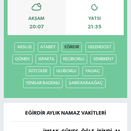
Bilim, Teknoloji
AKŞAM
YATSI
20:07
21:35
AKSU (I)
ATABEY
EĞİRDİR
GELENDOST
GÖNEN
ISPARTA
KEÇİBORLU
SENİRKENT
SÜTCÜLER
ULUBORLU
YALVAÇ
YENİSAR BADEMLİ
ŞARKİ KARAAĞAÇ
EĞİRDİR AYLIK NAMAZ VAKITLERI