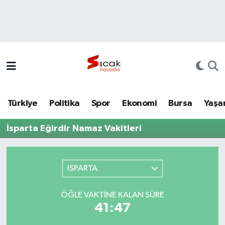
Bursa
Nöbetçi Eczaneler
Yerel
Hava Durumu
Yaşam
Trafik Durumu
Türkiye
Politika
Spor
Ekonomi
Bursa
Yaşa
Siyaset
Süper Lig Puan Durumu ve Fikstür
İsparta Eğirdir Namaz Vakitleri
Politika
Tüm Manşetler
Spor
Son Dakika Haberleri
ISPARTA
Türkiye
Haber Arşivi
ÖĞLE VAKTINE KALAN SÜRE
41:47
Ekonomi