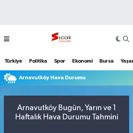
Bursa
Nöbetçi Eczaneler
Yerel
Hava Durumu
Yaşam
Trafik Durumu
Türkiye
Politika
Spor
Ekonomi
Bursa
Yaşa
Siyaset
Süper Lig Puan Durumu ve Fikstür
Arnavutköy Hava Durumu
Politika
Tüm Manşetler
Spor
Son Dakika Haberleri
Arnavutköy Bugün, Yarın ve 1
Türkiye
Haber Arşivi
Haftalık Hava Durumu Tahmini
Ekonomi