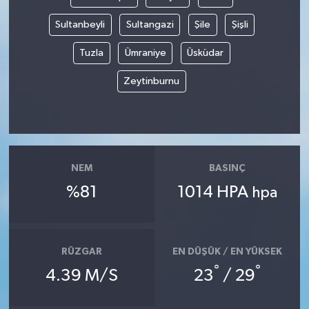
Sultanbeyli
Sultangazi
Şile
Şişli
Tuzla
Ümraniye
Üsküdar
Zeytinburnu
NEM
BASINÇ
%81
1014 HPA
hpa
RÜZGAR
EN DÜŞÜK / EN YÜKSEK
°
°
4.39 M/S
23
/ 29