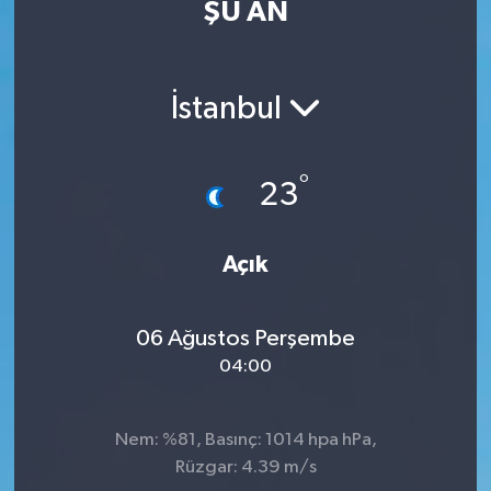
ŞU AN
Eğitim
Sağlık
İstanbul
Dünya
°
23
Magazin
Gündem
Açık
Kültür & Sanat
06 Ağustos Perşembe
04:00
Teknoloji
Bilim
Nem: %81, Basınç: 1014 hpa hPa,
Rüzgar: 4.39 m/s
Genel