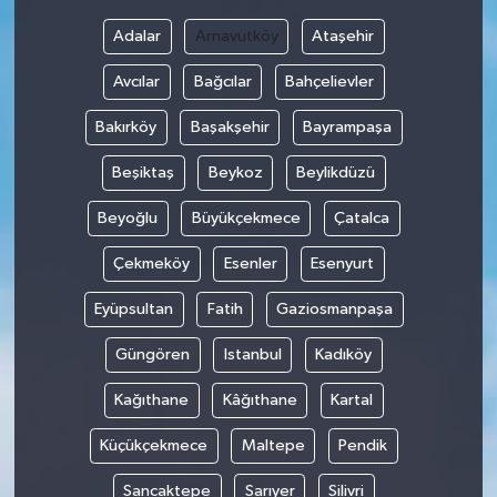
Adalar
Arnavutköy
Ataşehir
Bilim, Teknoloji
Avcılar
Bağcılar
Bahçelievler
Bakırköy
Başakşehir
Bayrampaşa
Beşiktaş
Beykoz
Beylikdüzü
Beyoğlu
Büyükçekmece
Çatalca
Çekmeköy
Esenler
Esenyurt
Eyüpsultan
Fatih
Gaziosmanpaşa
Güngören
Istanbul
Kadıköy
Kağıthane
Kâğıthane
Kartal
Küçükçekmece
Maltepe
Pendik
Sancaktepe
Sarıyer
Silivri