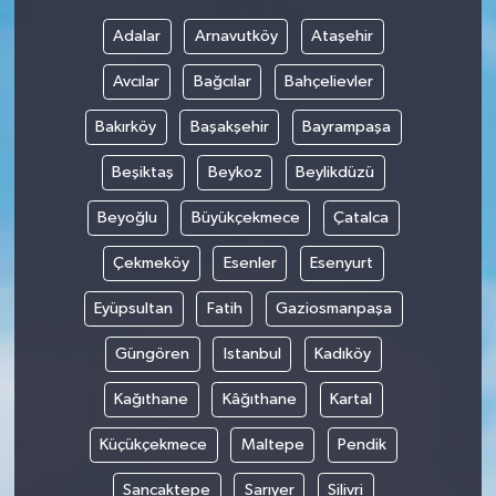
Adalar
Arnavutköy
Ataşehir
Bilim, Teknoloji
Avcılar
Bağcılar
Bahçelievler
Bakırköy
Başakşehir
Bayrampaşa
Beşiktaş
Beykoz
Beylikdüzü
Beyoğlu
Büyükçekmece
Çatalca
Çekmeköy
Esenler
Esenyurt
Eyüpsultan
Fatih
Gaziosmanpaşa
Güngören
Istanbul
Kadıköy
Kağıthane
Kâğıthane
Kartal
Küçükçekmece
Maltepe
Pendik
Sancaktepe
Sarıyer
Silivri