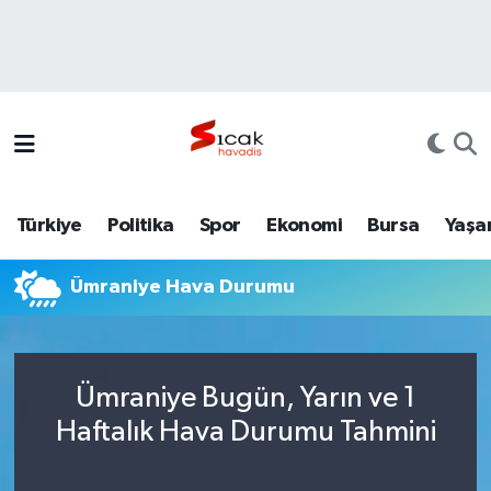
Bursa
Nöbetçi Eczaneler
Yerel
Hava Durumu
Yaşam
Trafik Durumu
Türkiye
Politika
Spor
Ekonomi
Bursa
Yaşa
Siyaset
Süper Lig Puan Durumu ve Fikstür
Ümraniye Hava Durumu
Politika
Tüm Manşetler
Spor
Son Dakika Haberleri
Ümraniye Bugün, Yarın ve 1
Türkiye
Haber Arşivi
Haftalık Hava Durumu Tahmini
Ekonomi