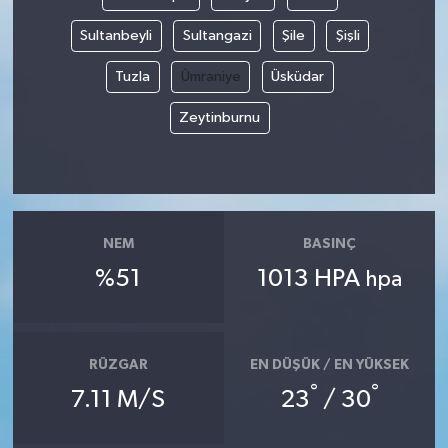
Sultanbeyli
Sultangazi
Şile
Şişli
Tuzla
Ümraniye
Üsküdar
Zeytinburnu
NEM
BASINÇ
%51
1013 HPA
hpa
RÜZGAR
EN DÜŞÜK / EN YÜKSEK
°
°
7.11 M/S
23
/ 30