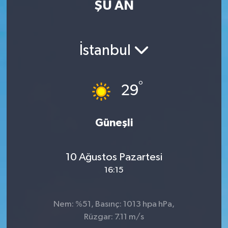
ŞU AN
Eğitim
Sağlık
İstanbul
Dünya
°
29
Magazin
Gündem
Güneşli
Kültür & Sanat
10 Ağustos Pazartesi
16:15
Teknoloji
Bilim
Nem: %51, Basınç: 1013 hpa hPa,
Rüzgar: 7.11 m/s
Genel