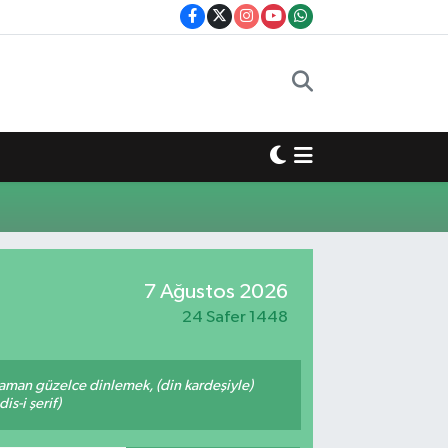
7 Ağustos 2026
24 Safer 1448
zaman güzelce dinlemek, (din kardeşiyle)
s-i şerif)