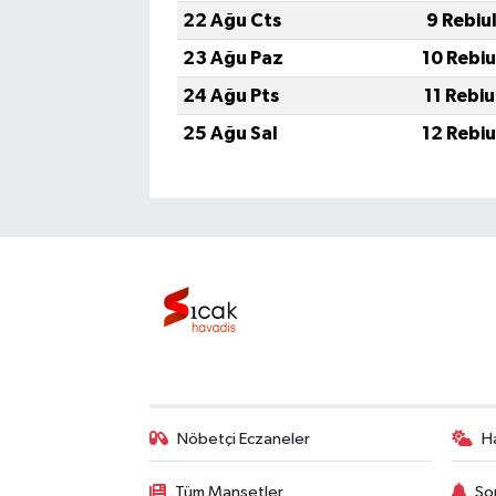
22 Ağu Cts
9 Rebiu
23 Ağu Paz
10 Rebi
24 Ağu Pts
11 Rebi
25 Ağu Sal
12 Rebi
Nöbetçi Eczaneler
H
Tüm Manşetler
So