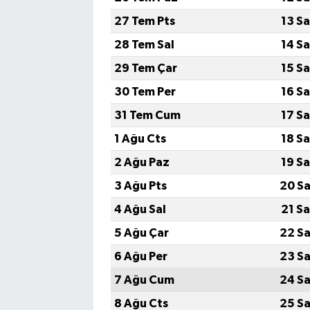
27 Tem Pts
13 S
Bilim, Teknoloji
28 Tem Sal
14 S
29 Tem Çar
15 S
30 Tem Per
16 S
31 Tem Cum
17 S
1 Ağu Cts
18 S
2 Ağu Paz
19 S
3 Ağu Pts
20 Sa
4 Ağu Sal
21 S
5 Ağu Çar
22 Sa
6 Ağu Per
23 Sa
7 Ağu Cum
24 Sa
8 Ağu Cts
25 Sa