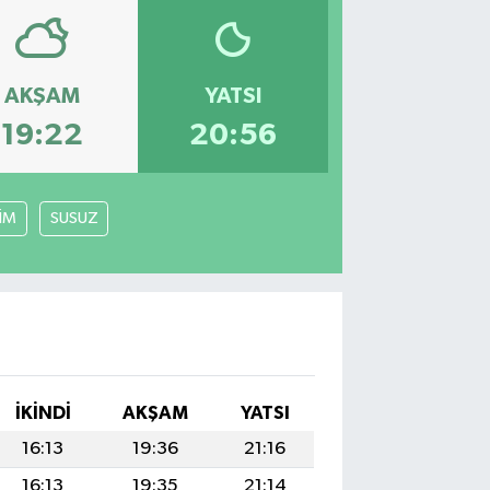
AKŞAM
YATSI
19:22
20:56
LİM
SUSUZ
İKINDI
AKŞAM
YATSI
16:13
19:36
21:16
16:13
19:35
21:14