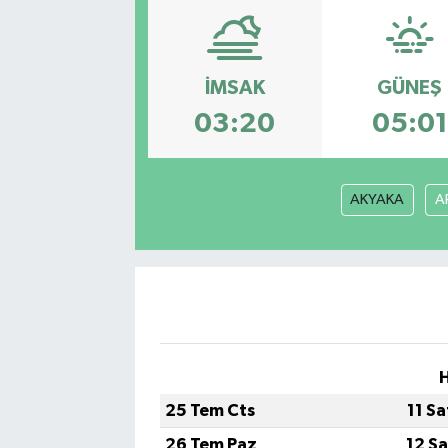
Eğitim
İMSAK
GÜNEŞ
Sağlık
03:20
05:01
Dünya
Magazin
AKYAKA
A
Gündem
Kültür & Sanat
Teknoloji
H
Bilim
25 Tem Cts
11 S
Genel
26 Tem Paz
12 S