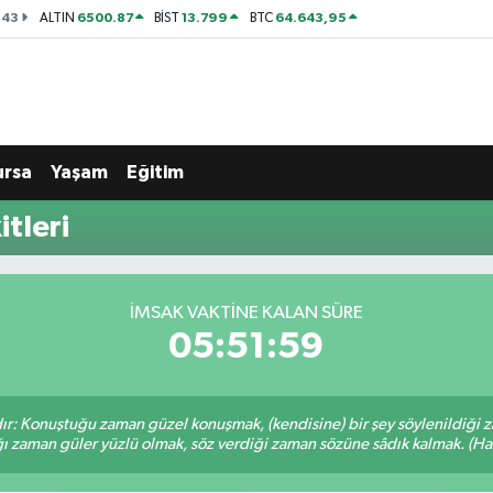
143
6500.87
13.799
64.643,95
ALTIN
BİST
BTC
ursa
Yaşam
Eğitim
tleri
İMSAK VAKTINE KALAN SÜRE
05:51:58
ır: Konuştuğu zaman güzel konuşmak, (kendisine) bir şey söylenildiği 
ığı zaman güler yüzlü olmak, söz verdiği zaman sözüne sâdık kalmak. (Hadi