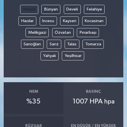
Akkışla
Bünyan
Develi
Felahiye
Bilim, Teknoloji
Hacılar
İncesu
Kayseri
Kocasinan
Melikgazi
Özvatan
Pınarbaşı
Sarıoğlan
Sarız
Talas
Tomarza
Yahyalı
Yeşilhisar
NEM
BASINÇ
%35
1007 HPA
hpa
RÜZGAR
EN DÜŞÜK / EN YÜKSEK