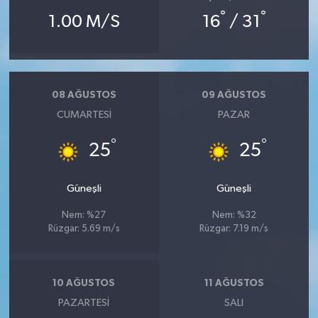
°
°
1.00 M/S
16
/ 31
08 AĞUSTOS
09 AĞUSTOS
CUMARTESI
PAZAR
°
°
25
25
Güneşli
Güneşli
Nem: %27
Nem: %32
Rüzgar: 5.69 m/s
Rüzgar: 7.19 m/s
10 AĞUSTOS
11 AĞUSTOS
PAZARTESI
SALI