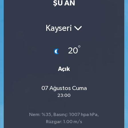
ŞU AN
Eğitim
Sağlık
Kayseri
Dünya
°
20
Magazin
Gündem
Açık
Kültür & Sanat
07 Ağustos Cuma
23:00
Teknoloji
Bilim
Nem: %35, Basınç: 1007 hpa hPa,
Rüzgar: 1.00 m/s
Genel