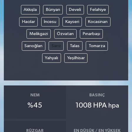
Akkışla
Bünyan
Develi
Felahiye
Bilim, Teknoloji
Hacılar
İncesu
Kayseri
Kocasinan
Melikgazi
Özvatan
Pınarbaşı
Sarıoğlan
Sarız
Talas
Tomarza
Yahyalı
Yeşilhisar
NEM
BASINÇ
%45
1008 HPA
hpa
RÜZGAR
EN DÜŞÜK / EN YÜKSEK