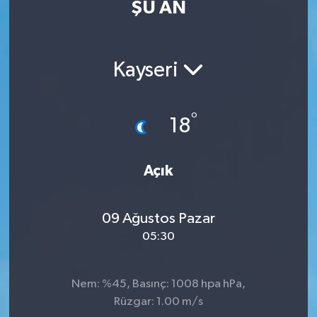
ŞU AN
Eğitim
Sağlık
Kayseri
Dünya
°
18
Magazin
Gündem
Açık
Kültür & Sanat
09 Ağustos Pazar
05:30
Teknoloji
Bilim
Nem: %45, Basınç: 1008 hpa hPa,
Rüzgar: 1.00 m/s
Genel