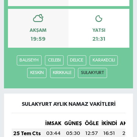
Bilim, Teknoloji
AKŞAM
YATSI
19:59
21:31
BALISEYH
CELEBI
DELICE
KARAKECILI
KESKİN
KIRIKKALE
SULAKYURT
SULAKYURT AYLIK NAMAZ VAKITLERI
İMSAK
GÜNEŞ
ÖĞLE
İKINDI
AKŞA
25 Tem Cts
03:44
05:30
12:57
16:51
20:14