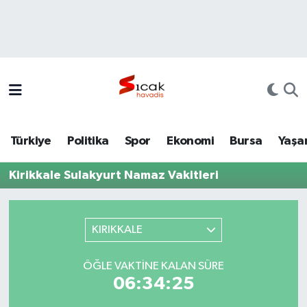
Bursa
Nöbetçi Eczaneler
Yerel
Hava Durumu
Yaşam
Trafik Durumu
Türkiye
Politika
Spor
Ekonomi
Bursa
Yaşa
Siyaset
Süper Lig Puan Durumu ve Fikstür
Kirikkale Sulakyurt Namaz Vakitleri
Politika
Tüm Manşetler
Spor
Son Dakika Haberleri
KIRIKKALE
Türkiye
Haber Arşivi
ÖĞLE VAKTINE KALAN SÜRE
06:34:25
Ekonomi