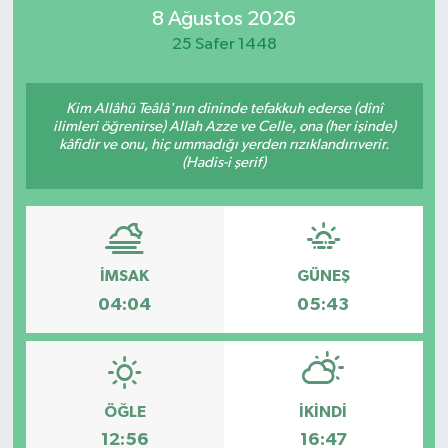
8 Ağustos 2026
Eğitim
25 Safer 1448
Sağlık
Kim Allâhü Teâlâ'nın dininde tefakkuh ederse (dînî
ilimleri öğrenirse) Allah Azze ve Celle, ona (her işinde)
Dünya
kâfidir ve onu, hiç ummadığı yerden rızıklandırıverir.
(Hadis-i şerif)
Magazin
Gündem
İMSAK
GÜNEŞ
Kültür & Sanat
04:04
05:43
Teknoloji
Bilim
ÖĞLE
İKINDI
12:56
16:47
Genel