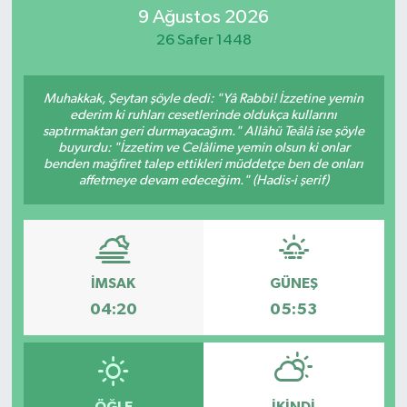
9 Ağustos 2026
Eğitim
26 Safer 1448
Sağlık
Muhakkak, Şeytan şöyle dedi: "Yâ Rabbi! İzzetine yemin
ederim ki ruhları cesetlerinde oldukça kullarını
Dünya
saptırmaktan geri durmayacağım." Allâhü Teâlâ ise şöyle
buyurdu: "İzzetim ve Celâlime yemin olsun ki onlar
benden mağfiret talep ettikleri müddetçe ben de onları
Magazin
affetmeye devam edeceğim." (Hadis-i şerif)
Gündem
Kültür & Sanat
İMSAK
GÜNEŞ
04:20
05:53
Teknoloji
Bilim
Genel
ÖĞLE
İKINDI