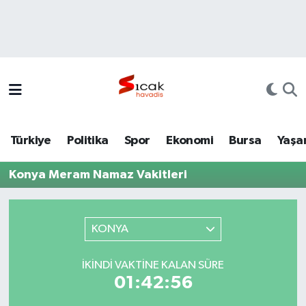
Bursa
Nöbetçi Eczaneler
Yerel
Hava Durumu
Yaşam
Trafik Durumu
Türkiye
Politika
Spor
Ekonomi
Bursa
Yaşa
Siyaset
Süper Lig Puan Durumu ve Fikstür
Konya Meram Namaz Vakitleri
Politika
Tüm Manşetler
Spor
Son Dakika Haberleri
KONYA
Türkiye
Haber Arşivi
İKINDI VAKTINE KALAN SÜRE
01:42:56
Ekonomi