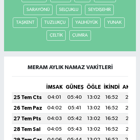
SARAYÖNÜ
SELÇUKLU
SEYDİŞEHİR
TAŞKENT
TUZLUKÇU
YALIHÜYÜK
YUNAK
ÇELTİK
ÇUMRA
MERAM AYLIK NAMAZ VAKITLERI
İMSAK
GÜNEŞ
ÖĞLE
İKINDI
AKŞA
25 Tem Cts
04:01
05:40
13:02
16:52
20:13
26 Tem Paz
04:02
05:41
13:02
16:52
20:12
27 Tem Pts
04:03
05:42
13:02
16:52
20:11
28 Tem Sal
04:05
05:43
13:02
16:52
20:11
29 Tem Çar
04:06
05:44
13:02
16:52
20:10