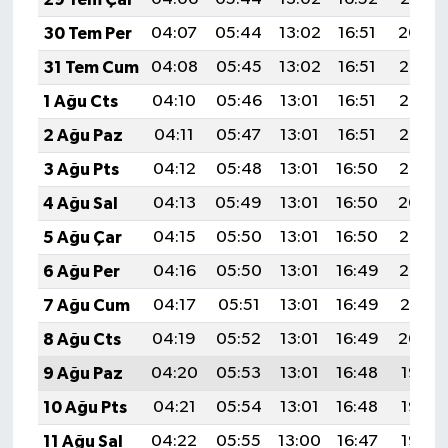
30 Tem Per
04:07
05:44
13:02
16:51
20:09
31 Tem Cum
04:08
05:45
13:02
16:51
20:08
1 Ağu Cts
04:10
05:46
13:01
16:51
20:07
2 Ağu Paz
04:11
05:47
13:01
16:51
20:06
3 Ağu Pts
04:12
05:48
13:01
16:50
20:05
4 Ağu Sal
04:13
05:49
13:01
16:50
20:04
5 Ağu Çar
04:15
05:50
13:01
16:50
20:03
6 Ağu Per
04:16
05:50
13:01
16:49
20:02
7 Ağu Cum
04:17
05:51
13:01
16:49
20:01
8 Ağu Cts
04:19
05:52
13:01
16:49
20:00
9 Ağu Paz
04:20
05:53
13:01
16:48
19:58
10 Ağu Pts
04:21
05:54
13:01
16:48
19:57
11 Ağu Sal
04:22
05:55
13:00
16:47
19:56