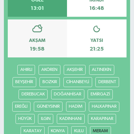
13:01
16:48
Bilim, Teknoloji
AKŞAM
YATSI
19:58
21:25
AHIRLI
AKÖREN
AKŞEHİR
ALTINEKİN
BEYŞEHİR
BOZKIR
CİHANBEYLİ
DERBENT
DEREBUCAK
DOĞANHİSAR
EMİRGAZİ
EREĞLİ
GÜNEYSINIR
HADİM
HALKAPINAR
HÜYÜK
ILGIN
KADINHANI
KARAPINAR
KARATAY
KONYA
KULU
MERAM