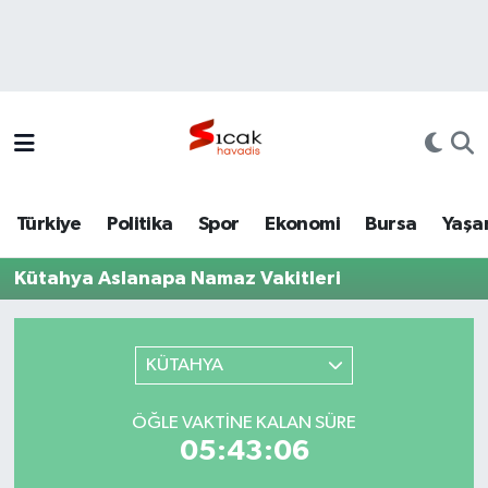
Bursa
Nöbetçi Eczaneler
Yerel
Hava Durumu
Yaşam
Trafik Durumu
Türkiye
Politika
Spor
Ekonomi
Bursa
Yaşa
Siyaset
Süper Lig Puan Durumu ve Fikstür
Kütahya Aslanapa Namaz Vakitleri
Politika
Tüm Manşetler
Spor
Son Dakika Haberleri
KÜTAHYA
Türkiye
Haber Arşivi
ÖĞLE VAKTINE KALAN SÜRE
05:43:06
Ekonomi