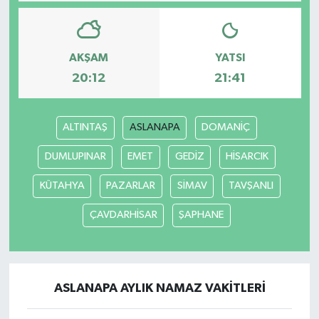
Bilim, Teknoloji
AKŞAM
YATSI
20:12
21:41
ALTINTAŞ
ASLANAPA
DOMANİÇ
DUMLUPINAR
EMET
GEDİZ
HİSARCIK
KÜTAHYA
PAZARLAR
SİMAV
TAVŞANLI
ÇAVDARHİSAR
ŞAPHANE
ASLANAPA AYLIK NAMAZ VAKITLERI