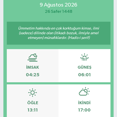
9 Ağustos 2026
Eğitim
26 Safer 1448
Sağlık
Ümmetim hakkında en çok korktuğum kimse, ilmi
(sadece) dilinde olan (itikadı bozuk, ilmiyle amel
Dünya
etmeyen) münafıklardır. (Hadis-i şerif)
Magazin
Gündem
İMSAK
GÜNEŞ
04:25
06:01
Kültür & Sanat
Teknoloji
Bilim
ÖĞLE
İKINDI
13:11
17:00
Genel