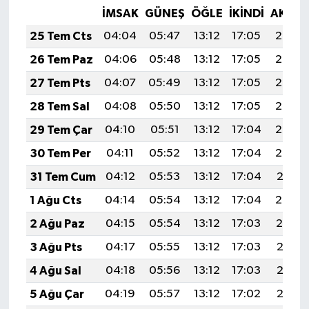
İMSAK
GÜNEŞ
ÖĞLE
İKINDI
AKŞA
25 Tem Cts
04:04
05:47
13:12
17:05
20:27
26 Tem Paz
04:06
05:48
13:12
17:05
20:26
27 Tem Pts
04:07
05:49
13:12
17:05
20:25
28 Tem Sal
04:08
05:50
13:12
17:05
20:24
29 Tem Çar
04:10
05:51
13:12
17:04
20:23
30 Tem Per
04:11
05:52
13:12
17:04
20:22
31 Tem Cum
04:12
05:53
13:12
17:04
20:21
1 Ağu Cts
04:14
05:54
13:12
17:04
20:20
2 Ağu Paz
04:15
05:54
13:12
17:03
20:19
3 Ağu Pts
04:17
05:55
13:12
17:03
20:18
4 Ağu Sal
04:18
05:56
13:12
17:03
20:17
5 Ağu Çar
04:19
05:57
13:12
17:02
20:16