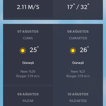
°
°
2.11 M/S
17
/ 32
07 AĞUSTOS
08 AĞUSTOS
CUMA
CUMARTESI
°
°
25
26
Güneşli
Güneşli
Nem: %26
Nem: %21
Rüzgar: 3.19 m/s
Rüzgar: 3.19 m/s
09 AĞUSTOS
10 AĞUSTOS
PAZAR
PAZARTESI