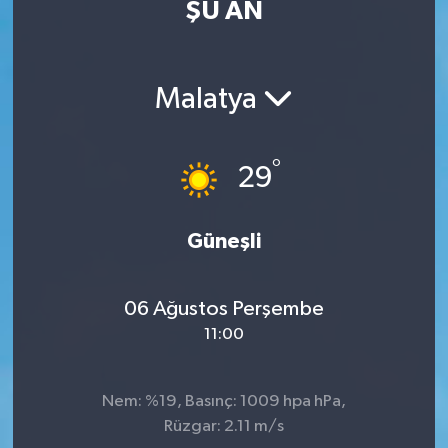
ŞU AN
Eğitim
Sağlık
Malatya
Dünya
°
29
Magazin
Gündem
Güneşli
Kültür & Sanat
06 Ağustos Perşembe
11:00
Teknoloji
Bilim
Nem: %19, Basınç: 1009 hpa hPa,
Rüzgar: 2.11 m/s
Genel