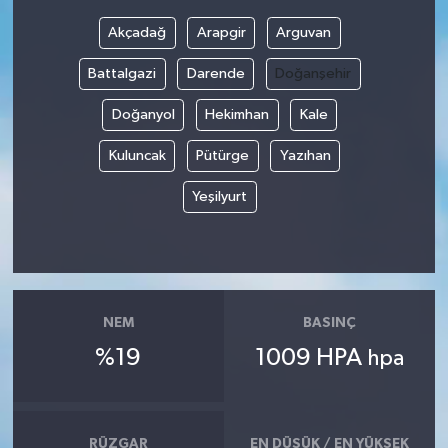
Akçadağ
Arapgir
Arguvan
Bilim, Teknoloji
Battalgazi
Darende
Doğanşehir
Doğanyol
Hekimhan
Kale
Kuluncak
Pütürge
Yazıhan
Yeşilyurt
NEM
BASINÇ
%19
1009 HPA
hpa
RÜZGAR
EN DÜŞÜK / EN YÜKSEK